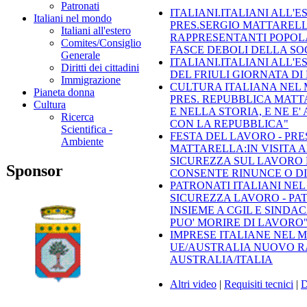
Patronati
ITALIANI.ITALIANI ALL'E
Italiani nel mondo
PRES.SERGIO MATTARELL
Italiani all'estero
RAPPRESENTANTI POPOL
Comites/Consiglio
FASCE DEBOLI DELLA SOC
Generale
ITALIANI.ITALIANI ALL'E
Diritti dei cittadini
DEL FRIULI GIORNATA D
Immigrazione
CULTURA ITALIANA NEL 
Pianeta donna
PRES. REPUBBLICA MATTA
Cultura
E NELLA STORIA, E NE E
Ricerca
CON LA REPUBBLICA"
Scientifica -
FESTA DEL LAVORO - PR
Ambiente
MATTARELLA:IN VISITA 
SICUREZZA SUL LAVORO 
Sponsor
CONSENTE RINUNCE O D
PATRONATI ITALIANI NE
SICUREZZA LAVORO - PA
INSIEME A CGIL E SINDA
PUO' MORIRE DI LAVORO
IMPRESE ITALIANE NEL 
UE/AUSTRALIA NUOVO R
AUSTRALIA/ITALIA
Altri video
|
Requisiti tecnici
|
D