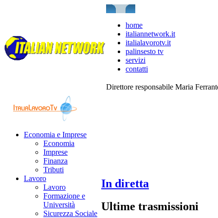
home
italiannetwork.it
italialavorotv.it
palinsesto tv
servizi
contatti
Direttore responsabile Maria Ferran
Economia e Imprese
Economia
Imprese
Finanza
Tributi
Lavoro
In diretta
Lavoro
Formazione e
Ultime trasmissioni
Università
Sicurezza Sociale