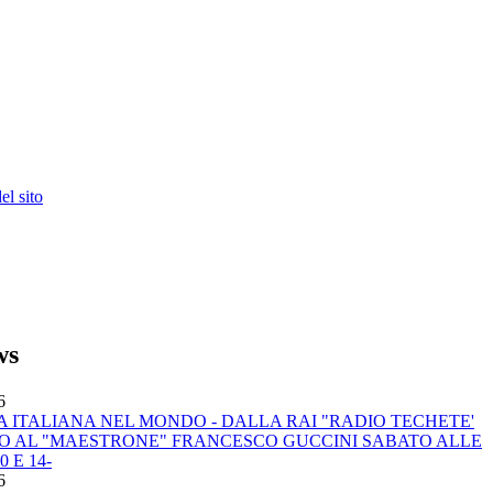
l sito
ws
6
 ITALIANA NEL MONDO - DALLA RAI "RADIO TECHETE'
 AL "MAESTRONE" FRANCESCO GUCCINI SABATO ALLE
0 E 14-
6