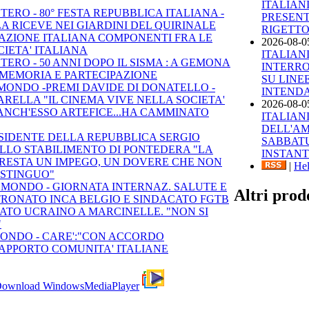
ITALIAN
STERO - 80° FESTA REPUBBLICA ITALIANA -
PRESENT
A RICEVE NEI GIARDINI DEL QUIRINALE
RIGETTO
AZIONE ITALIANA COMPONENTI FRA LE
2026-08-0
IETA' ITALIANA
ITALIAN
STERO - 50 ANNI DOPO IL SISMA : A GEMONA
INTERRO
I MEMORIA E PARTECIPAZIONE
SU LINE
MONDO -PREMI DAVIDE DI DONATELLO -
INTENDA
RELLA "IL CINEMA VIVE NELLA SOCIETA'
2026-08-0
' ANCH'ESSO ARTEFICE...HA CAMMINATO
ITALIAN
DELL'AM
ESIDENTE DELLA REPUBBLICA SERGIO
SABBATU
ALLO STABILIMENTO DI PONTEDERA "LA
INSTAN
RESTA UN IMPEGO, UN DOVERE CHE NON
|
He
ISTINGUO"
L MONDO - GIORNATA INTERNAZ. SALUTE E
Altri prodo
TRONATO INCA BELGIO E SINDACATO FGTB
CATO UCRAINO A MARCINELLE. "NON SI
"
MONDO - CARE':"CON ACCORDO
APPORTO COMUNITA' ITALIANE
ownload WindowsMediaPlayer