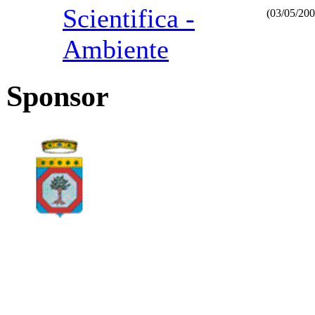
Scientifica -
(03/05/200
Kürtaj
Doktoru
Ambiente
Ankara
K?
zl?
Sponsor
k
Zar?
Dikimi
Fiyat?
Ankara
Labioplast
Ankara
Vajinoplast
Ankara
Rinoplasti
Ankara
Lazer
Epilasyon
Ankara