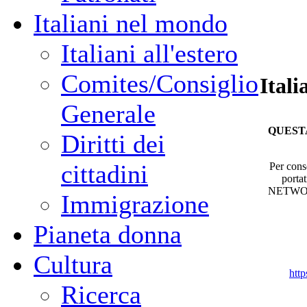
Italiani nel mondo
Italiani all'estero
Comites/Consiglio
Ital
Generale
QUEST
Diritti dei
cittadini
Per conse
porta
NETWORK 
Immigrazione
Pianeta donna
Cultura
htt
Ricerca