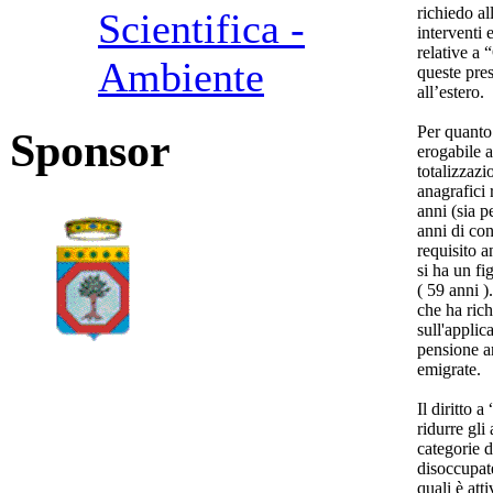
richiedo al
Scientifica -
interventi 
relative a 
Ambiente
queste pres
all’estero.
Per quanto
Sponsor
erogabile 
totalizzazio
anagrafici 
anni (sia p
anni di con
requisito a
si ha un fi
( 59 anni )
che ha rich
sull'applic
pensione an
emigrate.
Il diritto 
ridurre gli
categorie d
disoccupate
quali è att