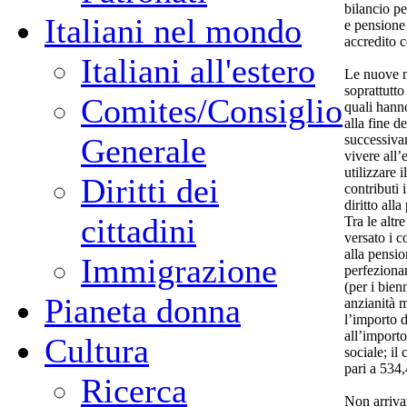
bilancio pe
Italiani nel mondo
e pensione 
accredito 
Italiani all'estero
Le nuove n
soprattutto
Comites/Consiglio
quali hanno
alla fine d
successiva
Generale
vivere all’
utilizzare 
Diritti dei
contributi 
diritto all
cittadini
Tra le altr
versato i co
alla pensio
Immigrazione
perfeziona
(per i bie
Pianeta donna
anzianità 
l’importo d
all’importo
Cultura
sociale; il
pari a 534,
Ricerca
Non arriva