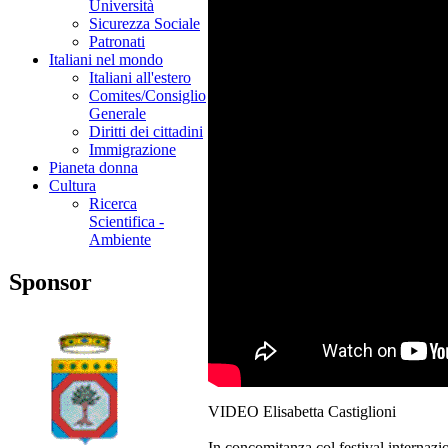
Università
Sicurezza Sociale
Patronati
Italiani nel mondo
Italiani all'estero
Comites/Consiglio
Generale
Diritti dei cittadini
Immigrazione
Pianeta donna
Cultura
Ricerca
Scientifica -
Ambiente
Sponsor
VIDEO Elisabetta Castiglioni
In concomitanza col festival internaz