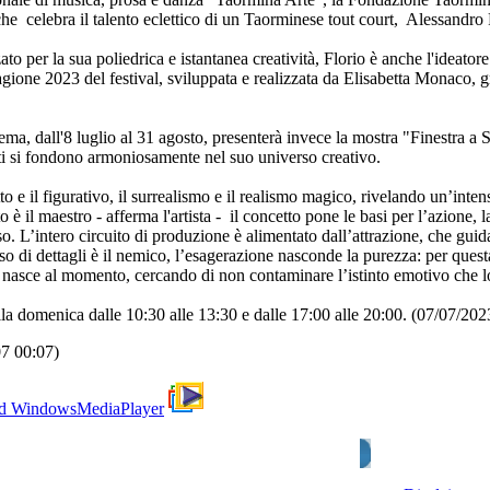
he celebra il talento eclettico di un Taorminese tout court, Alessandro 
 per la sua poliedrica e istantanea creatività, Florio è anche l'ideatore 
tagione 2023 del festival, sviluppata e realizzata da Elisabetta Monaco, 
ema, dall'8 luglio al 31 agosto, presenterà invece la mostra "Finestra a 
tti si fondono armoniosamente nel suo universo creativo.
to e il figurativo, il surrealismo e il realismo magico, rivelando un’inte
 è il maestro - afferma l'artista - il concetto pone le basi per l’azione,
sso. L’intero circuito di produzione è alimentato dall’attrazione, che guid
uso di dettagli è il nemico, l’esagerazione nasconde la purezza: per ques
o nasce al momento, cercando di non contaminare l’istinto emotivo che l
 alla domenica dalle 10:30 alle 13:30 e dalle 17:00 alle 20:00. (07/07/
07 00:07)
d WindowsMediaPlayer