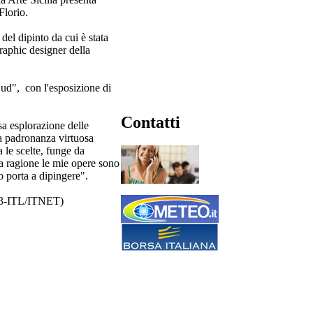
Florio.
del dipinto da cui è stata
graphic designer della
Sud", con l'esposizione di
Contatti
nsa esplorazione delle
 la padronanza virtuosa
a le scelte, funge da
ta ragione le mie opere sono
o porta a dipingere".
2023-ITL/ITNET)