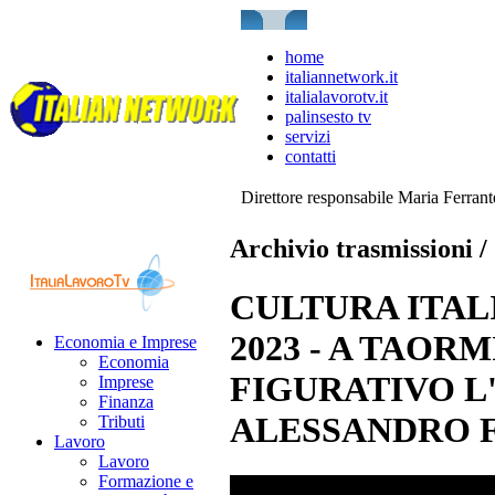
home
italiannetwork.it
italialavorotv.it
palinsesto tv
servizi
contatti
Direttore responsabile Maria Ferran
Archivio trasmissioni /
CULTURA ITAL
2023 - A TAOR
Economia e Imprese
Economia
FIGURATIVO L'
Imprese
Finanza
ALESSANDRO 
Tributi
Lavoro
Lavoro
Formazione e