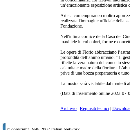
un’emozionante esposizione artistica c
Artista contemporaneo moltro apprezzato
realizzata l'immagine ufficiale della s
Fondazione.
Nell'intima cornice della Casa del Cin
maxi tele in cui colori, forme e conce
Le opere di Florio abbracciano l’astrat
profondità dell’animo umano: " Il gesto
riflette la vera natura del concetto ste
calamita e madre della fioritura. L’ab
prive di una bozza preparatoria e tutt
La mostra sarà visitabile dal martedì
(Data di inserimento online 2023-07-
Archivio
|
Requisiti tecnici
|
Downloa
© copyright 1996-2007 Italian Network