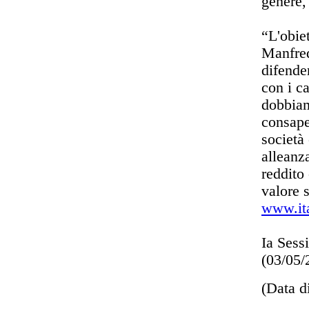
genere, 
“L'obie
Manfred
difende
con i c
dobbiam
consape
società
alleanza
reddito 
valore s
www.ita
Ia Sess
(03/05
(Data d