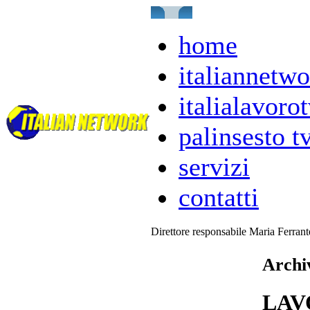
home
italiannetwo
italialavorot
palinsesto t
servizi
contatti
Direttore responsabile Maria Ferran
Archiv
LAV