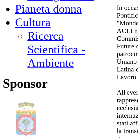
Pianeta donna
In occas
Pontific
Cultura
"Mondo 
ACLI na
Ricerca
Commiss
Future 
Scientifica -
patroci
Ambiente
Umano I
Latina e
Lavoro 
Sponsor
All'even
rappres
ecclesia
interna
stati af
la trans