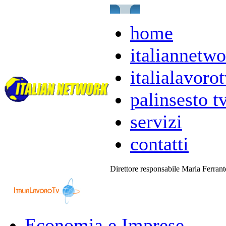
home
italiannetwo
italialavorot
palinsesto t
servizi
contatti
Direttore responsabile Maria Ferran
Economia e Imprese