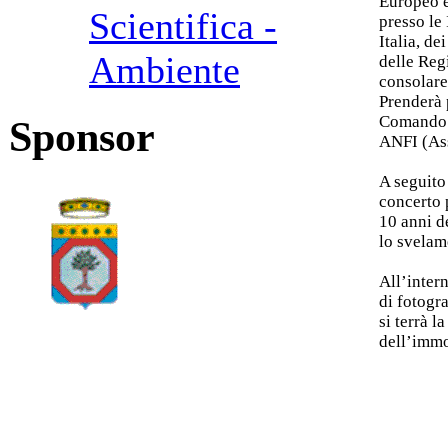
Europeo e
Scientifica -
presso le
Italia, d
Ambiente
delle Regi
consolare
Prenderà 
Comando G
Sponsor
ANFI (Ass
A seguito 
concerto 
10 anni de
lo svelam
All’inter
di fotogra
si terrà l
dell’imm