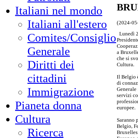
BRU
Italiani nel mondo
Italiani all'estero
(2024-05
Lunedì 27
Comites/Consiglio
Presidente
Cooperazi
Generale
a Bruxell
che si svo
Diritti dei
Cultura.
cittadini
Il Belgio
di connaz
Immigrazione
Generale 
servizi c
profession
Pianeta donna
europee.
Cultura
Saranno p
Belgio, F
Ricerca
Bruxelles