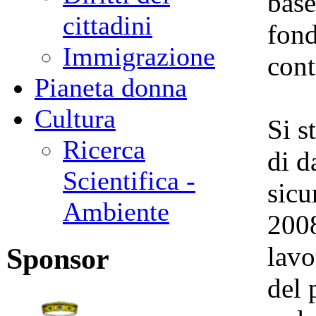
base
cittadini
fond
Immigrazione
cont
Pianeta donna
Cultura
Si s
Ricerca
di d
Scientifica -
sicu
Ambiente
2008
lavo
Sponsor
del 