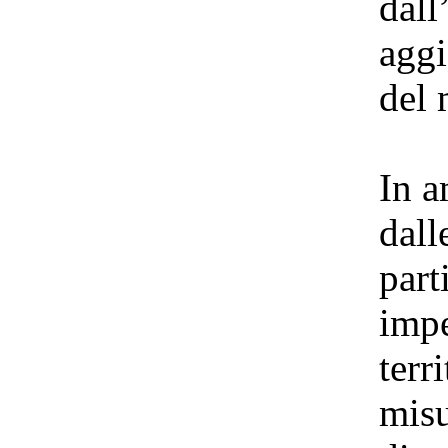
dall
aggi
del 
In a
dall
part
impe
terr
misu