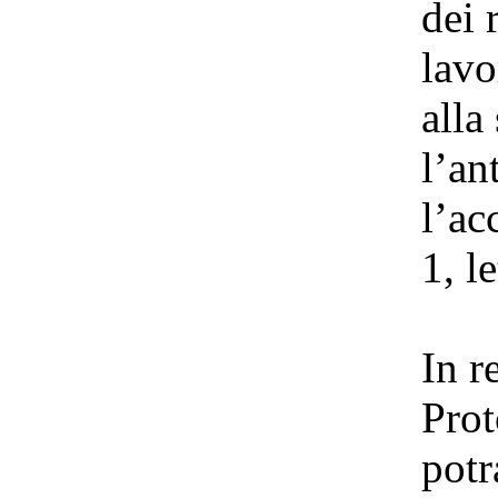
dei 
lavo
alla
l’an
l’ac
1, l
In r
Prot
potr