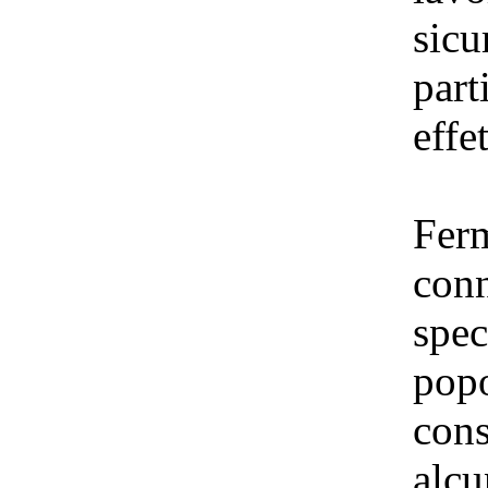
sicu
part
effe
Ferm
conn
spec
popo
cons
alcu