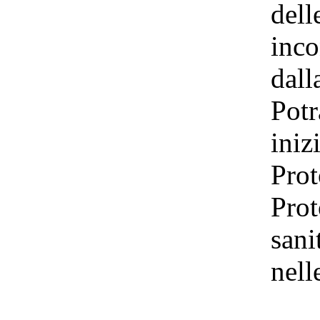
dell
inco
dall
Potr
iniz
Prot
Prot
sani
nell