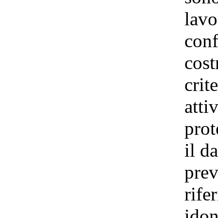
lavo
conf
cost
crit
atti
prot
il d
prev
rife
idon