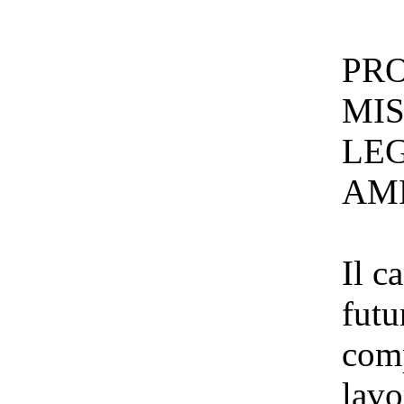
PR
MIS
LE
AMB
Il c
futu
comp
lavo