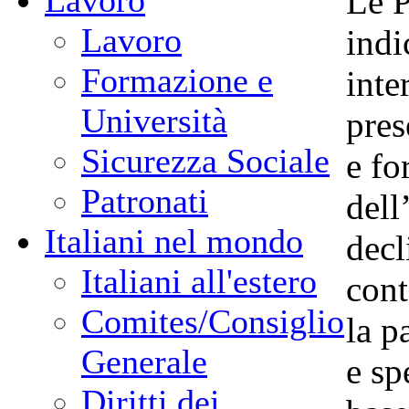
Lavoro
Le P
Lavoro
indi
Formazione e
inte
Università
pres
Sicurezza Sociale
e fo
Patronati
dell
Italiani nel mondo
decl
Italiani all'estero
cont
Comites/Consiglio
la p
Generale
e sp
Diritti dei