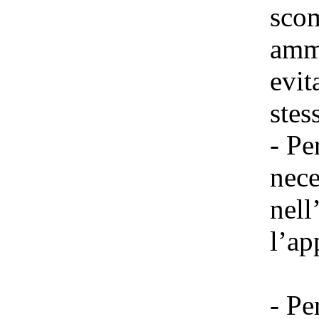
scom
ammo
evit
stes
- Pe
nece
nell
l’ap
- Pe