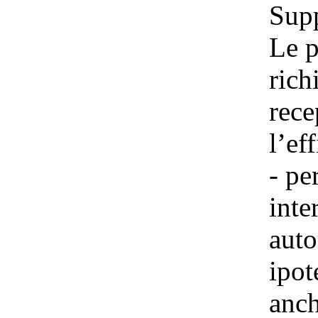
Supp
Le p
rich
rece
l’ef
- pe
inte
auto
ipot
anch