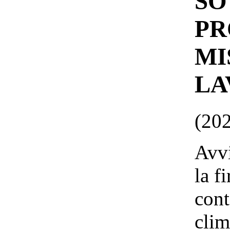
SO
PR
MI
LA
(20
Avvi
la f
cont
clim