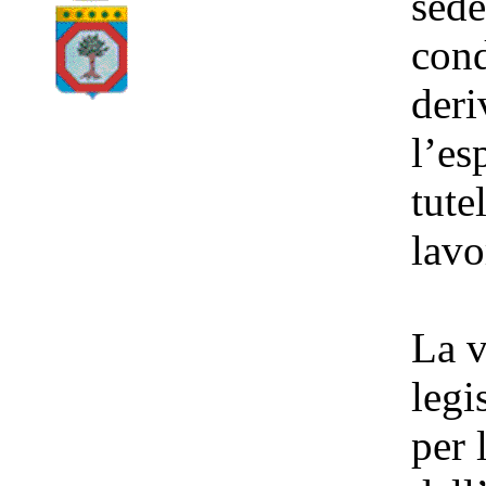
sede
cond
deri
l’es
tute
lavo
La v
legi
per 