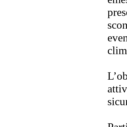
pres
scon
even
clim
L’ob
atti
sicu
Part