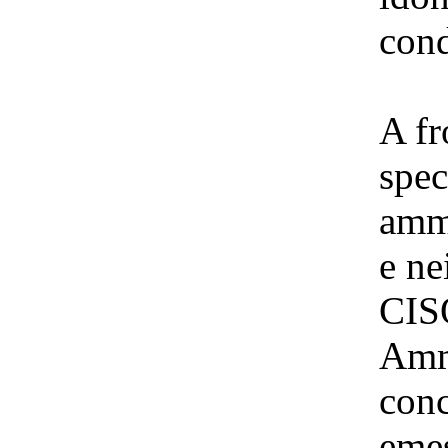
cond
A fr
spec
ammo
e ne
CIS
Ammi
conc
emes