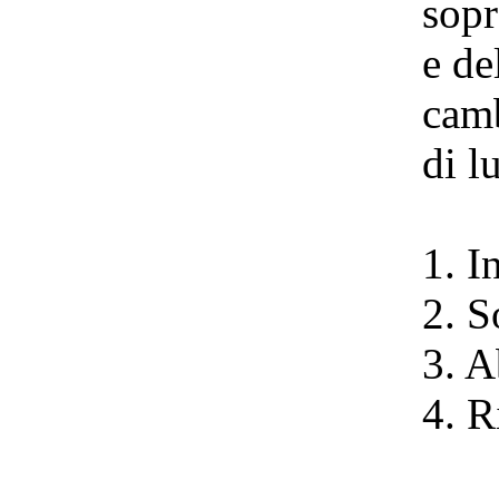
sopr
e de
camb
di l
1. I
2. S
3. A
4. R