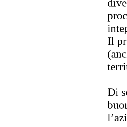
dive
proc
inte
Il p
(anc
terr
Di s
buon
l’az