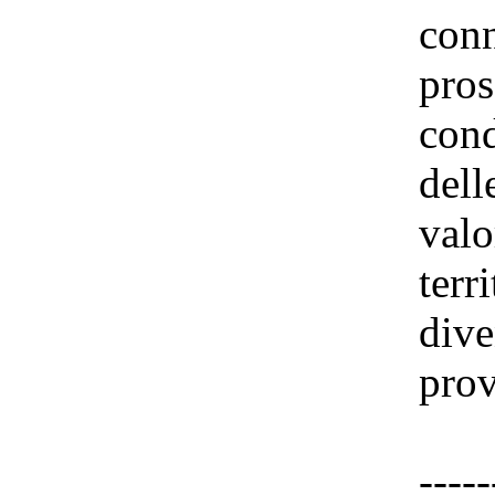
conn
pros
cond
dell
valo
terr
dive
prov
-----