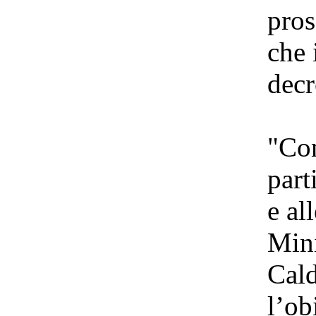
pros
che 
decr
"Con
part
e al
Mini
Cald
l’ob