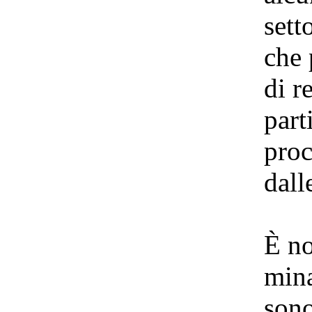
sett
che 
di r
part
proc
dall
È no
mina
sono