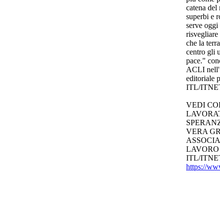
catena del
superbi e r
serve oggi
risvegliare
che la terr
centro gli 
pace." con
ACLI nell'
editoriale
ITL/ITNE
VEDI CO
LAVORAT
SPERANZ
VERA GR
ASSOCIA
LAVORO S
ITL/ITNE
https://ww