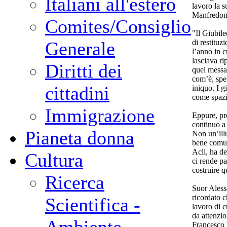
Italiani all'estero
lavoro la s
Manfredoni
Comites/Consiglio
"Il Giubile
di restituz
Generale
l’anno in cu
lasciava ri
Diritti dei
quel messag
com’è, spe
cittadini
iniquo. I 
come spazio
Immigrazione
Eppure, pr
continuo a 
Pianeta donna
Non un’ill
bene comun
Acli, ha de
Cultura
ci rende pa
costruire q
Ricerca
Suor Alessa
ricordato 
Scientifica -
lavoro di c
da attenzio
Francesco h