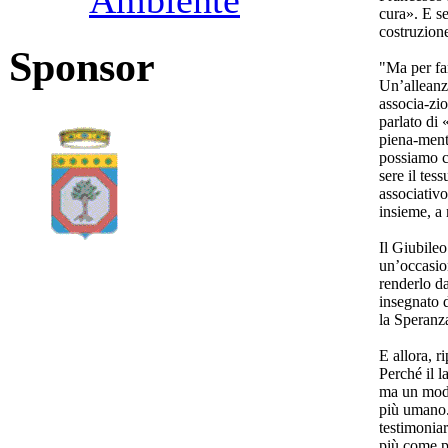
Ambiente
cura». E se
costruzion
Sponsor
"Ma per far
Un’alleanza
associa-zi
parlato di 
piena-ment
possiamo co
sere il tes
associativo
insieme, a 
Il Giubile
un’occasion
renderlo d
insegnato 
la Speranz
E allora, r
Perché il 
ma un modo
più umano.
testimoniar
più come p