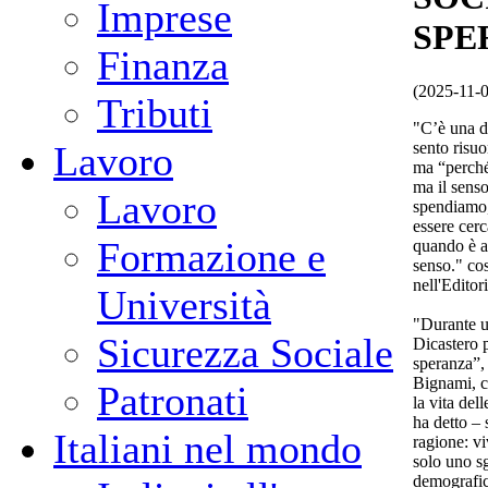
Imprese
SPE
Finanza
(2025-11-
Tributi
"C’è una 
sento risu
Lavoro
ma “perché
ma il senso
Lavoro
spendiamo,
essere cerc
Formazione e
quando è a
senso." co
nell'Editor
Università
"Durante u
Sicurezza Sociale
Dicastero 
speranza”,
Bignami, c
Patronati
la vita del
ha detto – 
Italiani nel mondo
ragione: v
solo uno s
demografich