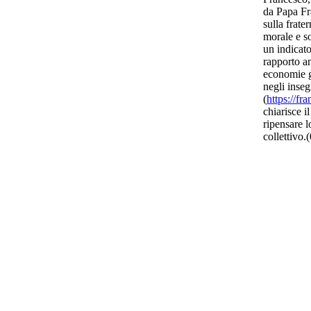
da Papa Fr
sulla frater
morale e s
un indicato
rapporto ana
economie g
negli inseg
(
https://fr
chiarisce i
ripensare l
collettivo