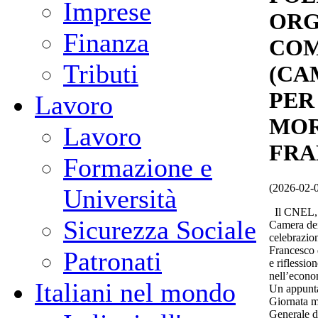
Imprese
ORG
Finanza
COM
Tributi
(CA
PER
Lavoro
MOR
Lavoro
FRA
Formazione e
(2026-02-
Università
Il CNEL, l
Sicurezza Sociale
Camera dei
celebrazion
Francesco 
Patronati
e riflessio
nell’econo
Italiani nel mondo
Un appunta
Giornata mo
Generale d