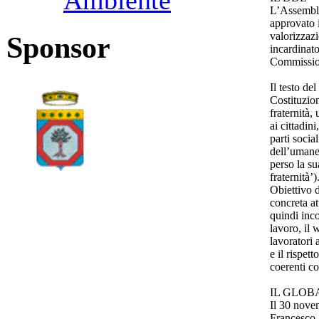
Ambiente
L’Assemble
approvato 
valorizzazi
Sponsor
incardinat
Commission
Il testo de
Costituzion
fraternità,
ai cittadini
parti social
dell’umane
perso la su
fraternità’)
Obiettivo d
concreta at
quindi inco
lavoro, il 
lavoratori 
e il rispet
coerenti con
IL GLOB
Il 30 nove
Francesco,