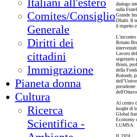
Italiani all'estero
dialogo int
sulla Frat
Comites/Consiglio
Grande Ima
Dhabi. Il 
Generale
il rispetto
L’incontro 
Diritti dei
Renato Bru
intervenut
cittadini
Lavoro del
segretario 
Bruni, pro
Immigrazione
della Fond
Rotondi, p
Pianeta donna
dell’Unive
presidente
dell'Ottavo
Cultura
Al centro d
Ricerca
luoghi di l
Global fra
Economy of
Scientifica -
LUMSA.
IL DDL