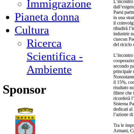
Immigrazione
L’incontro
dall’esigen
Paesi partn
Pianeta donna
in una stra
il coinvolg
Cultura
ribadirà l’
industrie n
ciascun Pae
Ricerca
del riciclo
Scientifica -
L’incontro 
cooperazion
Ambiente
secondo par
principale
Nonostante 
il 15%, co
Sponsor
risultato s
filiere che
ricorderà l
Sistema Pae
dedicati a
l’azione d
Tra le impr
Armani, Ca