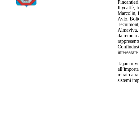
Fincantier
Illycaffè,
Marcolin, P
Avio, Bolto
Tecnimont,
Almaviva, 
da remoto a
rappresenta
Confindust
interessate
Tajani invi
all’import
mirato a ra
sistemi im