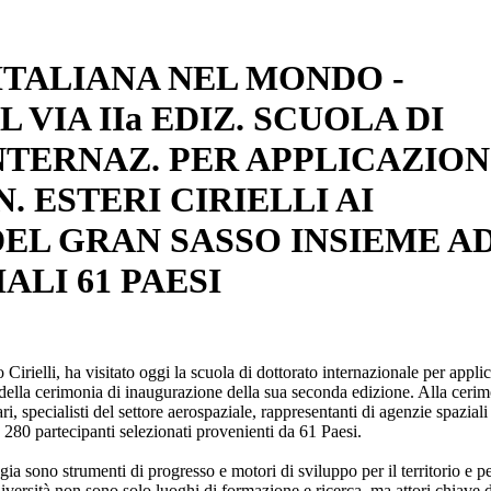
TALIANA NEL MONDO -
 VIA IIa EDIZ. SCUOLA DI
TERNAZ. PER APPLICAZION
N. ESTERI CIRIELLI AI
EL GRAN SASSO INSIEME A
ALI 61 PAESI
Cirielli, ha visitato oggi la scuola di dottorato internazionale per appli
lla cerimonia di inaugurazione della sua seconda edizione. Alla cerim
i, specialisti del settore aerospaziale, rappresentanti di agenzie spaziali
0 partecipanti selezionati provenienti da 61 Paesi.
ia sono strumenti di progresso e motori di sviluppo per il territorio e pe
niversità non sono solo luoghi di formazione e ricerca, ma attori chiave d