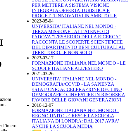
PER METTERE A SISTEMA VISIONE
INTEGRATA OFFERTA TURISTICA E
PROGETTI INNOVATIVI IN AMBITO UE
2023-05-04
UNiVERSITA' ITALIANE NEL MONDO -
TERZA MISSIONE - ALL'ATENEO DI
PADOVA "L'ESAEDRO DELLA RICERCA"
I
RACCONTA LE SCOPERTE SCIENTIFICHE
DEL DIPARTIMENTO BENI CULTURALI AL
TERRITORIO...E NON SOLO
2023-03-17
D
FORMAZIONE ITALIANA NEL MONDO - LE
SCUOLE ITALIANE ALL'ESTERO
2021-03-26
UNIVERSITA' ITALIANE NEL MONDO -
DEMOGRAFIA/COVID - LA SAPIENZA
/ISTAT/ CNR: ACCELERAZIONE DECLINO
DEMOGRAFICO. INVESTIRE IN RISORSE A
cazioni
FAVORE DELLE GIOVANI GENERAZIONI
onia
2016-12-07
FORMAZIONE ITALIANA NEL MONDO -
REGNO UNITO - CRESCE LA SCUOLA
ITALIANA DI LONDRA: DAL 2017 AVRA'
r l’intero
ANCHE LA SCUOLA MEDIA
ella