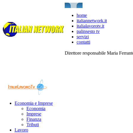
home
italiannetwork.it
italialavorotv.it
palinsesto tv
servizi
contatti
Direttore responsabile Maria Ferran
Economia e Imprese
Economia
Imprese
Finanza
Tributi
Lavoro