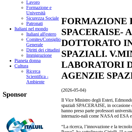
Lavoro
Formazione e
Università
Sicurezza Sociale
FORMAZIONE I
Patronati
Italiani nel mondo
SPACERAISE- AL
Italiani all'estero
Comites/Consiglio
DOTTORATO IN
Generale
Diritti dei cittadini
SPAZIALI. V.MI
Immigrazione
Pianeta donna
LABORATORI D
Cultura
Ricerca
AGENZIE SPAZI
Scientifica -
Ambiente
(2026-05-04)
Sponsor
Il Vice Ministro degli Esteri, Edmondo 
spaziali SPACERAISE, in occasione de
hanno preso parte professori universitar
internazio-nali come NASA ed ESA e 28
“La ricerca, l’innovazione e la tecnolog
Paese”, ha sottolineato Cirielli. “Le u