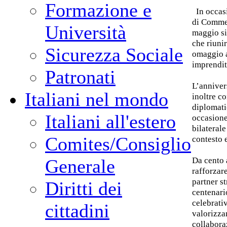
Formazione e
In occasi
di Comme
Università
maggio si
che riuni
Sicurezza Sociale
omaggio a
imprendito
Patronati
L’anniver
Italiani nel mondo
inoltre co
diplomati
Italiani all'estero
occasione
bilateral
Comites/Consiglio
contesto 
Da cento
Generale
rafforzar
partner st
Diritti dei
centenar
celebrati
cittadini
valorizza
collabora