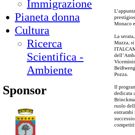
Immigrazione
L’appunta
Pianeta donna
prestigio
Monaco e 
Cultura
La serata
Ricerca
Mazza, si 
ITALCAM, 
Scientifica -
dell’Amba
Viceminis
Ambiente
Beißwenge
Pozza.
Sponsor
Il progra
dedicata 
Brinckma
ruolo del
entrambi i
succession
competiti