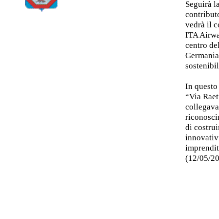
Seguirà la
contribut
vedrà il 
ITA Airwa
centro del
Germania 
sostenibil
In questo
“Via Raet
collegava 
riconosci
di costrui
innovativi
imprendito
(12/05/2