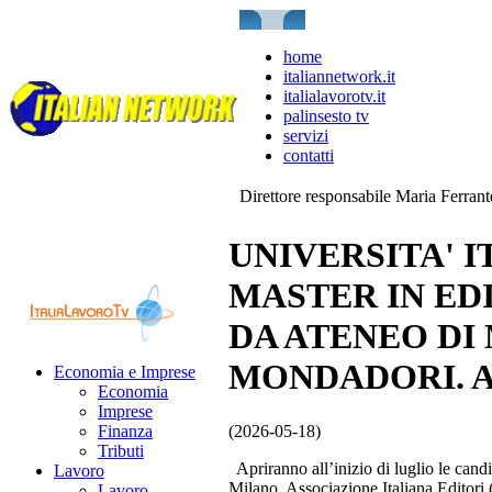
home
italiannetwork.it
italialavorotv.it
palinsesto tv
servizi
contatti
Direttore responsabile Maria Ferran
UNIVERSITA' I
MASTER IN ED
DA ATENEO DI 
MONDADORI. A
Economia e Imprese
Economia
Imprese
(2026-05-18)
Finanza
Tributi
Apriranno all’inizio di luglio le candi
Lavoro
Milano, Associazione Italiana Editor
Lavoro