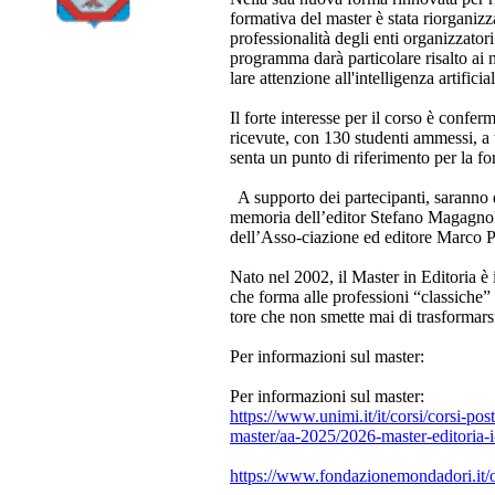
formativa del master è stata riorganiz
professionalità degli enti organizzatori:
programma darà particolare risalto ai n
lare attenzione all'intelligenza artifici
Il forte interesse per il corso è confe
ricevute, con 130 studenti ammessi, a te
senta un punto di riferimento per la for
A supporto dei partecipanti, saranno d
memoria dell’editor Stefano Magagnoli
dell’Asso-ciazione ed editore Marco Po
Nato nel 2002, il Master in Editoria è 
che forma alle professioni “classiche” 
tore che non smette mai di trasformars
Per informazioni sul master:
Per informazioni sul master:
https://www.unimi.it/it/corsi/corsi-p
master/aa-2025/2026-master-editoria-i-
https://www.fondazionemondadori.it/o