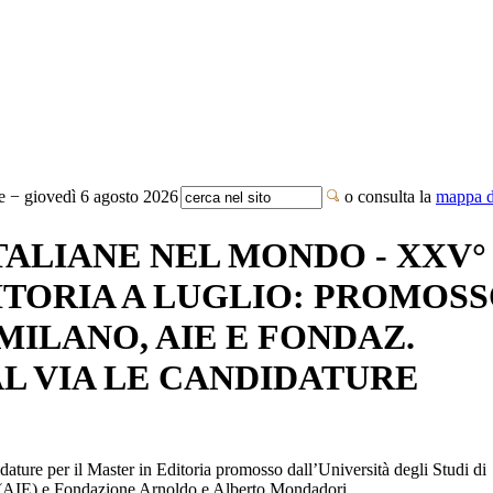
te − giovedì 6 agosto 2026
o consulta la
mappa de
TALIANE NEL MONDO - XXV°
ITORIA A LUGLIO: PROMOS
MILANO, AIE E FONDAZ.
L VIA LE CANDIDATURE
dature per il Master in Editoria promosso dall’Università degli Studi di
i (AIE) e Fondazione Arnoldo e Alberto Mondadori.