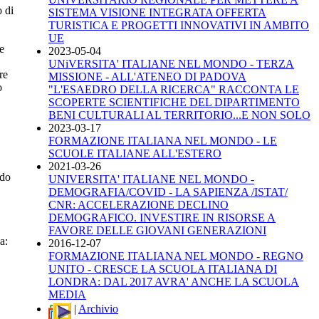
o di
SISTEMA VISIONE INTEGRATA OFFERTA
TURISTICA E PROGETTI INNOVATIVI IN AMBITO
UE
e
2023-05-04
UNiVERSITA' ITALIANE NEL MONDO - TERZA
re
MISSIONE - ALL'ATENEO DI PADOVA
o
"L'ESAEDRO DELLA RICERCA" RACCONTA LE
SCOPERTE SCIENTIFICHE DEL DIPARTIMENTO
BENI CULTURALI AL TERRITORIO...E NON SOLO
2023-03-17
FORMAZIONE ITALIANA NEL MONDO - LE
SCUOLE ITALIANE ALL'ESTERO
2021-03-26
ndo
UNIVERSITA' ITALIANE NEL MONDO -
DEMOGRAFIA/COVID - LA SAPIENZA /ISTAT/
CNR: ACCELERAZIONE DECLINO
DEMOGRAFICO. INVESTIRE IN RISORSE A
FAVORE DELLE GIOVANI GENERAZIONI
a:
2016-12-07
FORMAZIONE ITALIANA NEL MONDO - REGNO
UNITO - CRESCE LA SCUOLA ITALIANA DI
LONDRA: DAL 2017 AVRA' ANCHE LA SCUOLA
MEDIA
|
Archivio
a