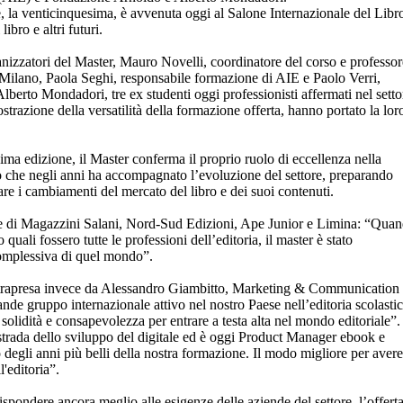
 la venticinquesima, è avvenuta oggi al Salone Internazionale del Libr
ibro e altri futuri.
ganizzatori del Master, Mauro Novelli, coordinatore del corso e professor
i Milano, Paola Seghi, responsabile formazione di AIE e Paolo Verri,
lberto Mondadori, tre ex studenti oggi professionisti affermati nel setto
ostrazione della versatilità della formazione offerta, hanno portato la lor
ima edizione, il Master conferma il proprio ruolo di eccellenza nella
o che negli anni ha accompagnato l’evoluzione del settore, preparando
tare i cambiamenti del mercato del libro e dei suoi contenuti.
ale di Magazzini Salani, Nord-Sud Edizioni, Ape Junior e Limina: “Qua
uali fossero tutte le professioni dell’editoria, il master è stato
omplessiva di quel mondo”.
intrapresa invece da Alessandro Giambitto, Marketing & Communication
de gruppo internazionale attivo nel nostro Paese nell’editoria scolastic
 solidità e consapevolezza per entrare a testa alta nel mondo editoriale”.
strada dello sviluppo del digitale ed è oggi Product Manager ebook e
o degli anni più belli della nostra formazione. Il modo migliore per avere
'editoria”.
spondere ancora meglio alle esigenze delle aziende del settore, l’offert