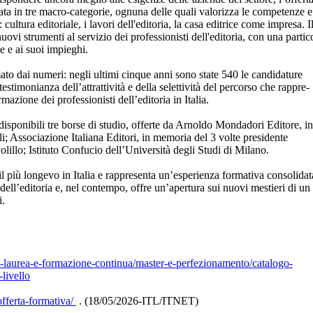
zata in tre macro-categorie, ognuna delle quali valorizza le competenze e
 cultura editoriale, i lavori dell'editoria, la casa editrice come impresa. I
uovi strumenti al servizio dei professionisti dell'editoria, con una partic
ale e ai suoi impieghi.
rmato dai numeri: negli ultimi cinque anni sono state 540 le candidature
stimonianza dell’attrattività e della selettività del percorso che rappre-
mazione dei professionisti dell’editoria in Italia.
isponibili tre borse di studio, offerte da Arnoldo Mondadori Editore, in
; Associazione Italiana Editori, in memoria del 3 volte presidente
lillo; Istituto Confucio dell’Università degli Studi di Milano.
il più longevo in Italia e rappresenta un’esperienza formativa consolidat
dell’editoria e, nel contempo, offre un’apertura sui nuovi mestieri di un 
i.
ost-laurea-e-formazione-continua/master-e-perfezionamento/catalogo-
livello
fferta-formativa/
. (18/05/2026-ITL/ITNET)