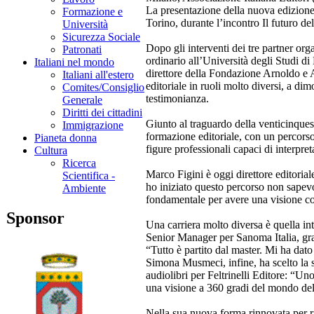
La presentazione della nuova edizione,
Formazione e
Torino, durante l’incontro Il futuro del l
Università
Sicurezza Sociale
Dopo gli interventi dei tre partner or
Patronati
ordinario all’Università degli Studi d
Italiani nel mondo
direttore della Fondazione Arnoldo e A
Italiani all'estero
editoriale in ruoli molto diversi, a dim
Comites/Consiglio
testimonianza.
Generale
Diritti dei cittadini
Giunto al traguardo della venticinques
Immigrazione
formazione editoriale, con un percors
Pianeta donna
figure professionali capaci di interpre
Cultura
Ricerca
Marco Figini è oggi direttore editori
Scientifica -
ho iniziato questo percorso non sapevo q
Ambiente
fondamentale per avere una visione c
Sponsor
Una carriera molto diversa è quella 
Senior Manager per Sanoma Italia, gran
“Tutto è partito dal master. Mi ha dato
Simona Musmeci, infine, ha scelto la 
audiolibri per Feltrinelli Editore: “Un
una visione a 360 gradi del mondo dell
Nella sua nuova forma rinnovata per ri