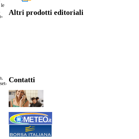
 le
l
Altri prodotti editoriali
o-
a,
Contatti
set-