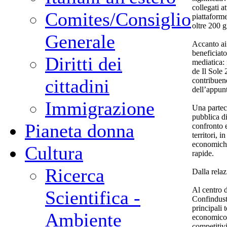
collegati at
Comites/Consiglio
piattaforme
oltre 200 gi
Generale
Accanto ai 
beneficiato
Diritti dei
mediatica: 
de Il Sole 
cittadini
contribuend
dell’appun
Immigrazione
Una partec
pubblica di
Pianeta donna
confronto e
territori, 
economiche,
Cultura
rapide.
Ricerca
Dalla relaz
Al centro d
Scientifica -
Confindust
principali
Ambiente
economico e
competitivi