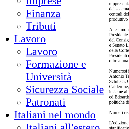
Imprese
rappresenta
del sistem
Finanza
centrali de
produttivo
Tributi
A testimon
Presidente
Lavoro
del Consig
e Senato L
Lavoro
della Cort
Presidenti
Formazione e
oltre a un
Numerosi i 
Università
Antonio Ta
Schillaci,
Sicurezza Sociale
Calderone,
insieme ai
ed Edoardo 
Patronati
politiche 
Italiani nel mondo
Numeri rec
L’edizione
Italiani all'estero
significati