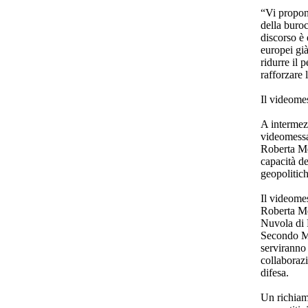
“Vi propon
della buroc
discorso è
europei già
ridurre il 
rafforzare 
Il videome
A intermezz
videomessa
Roberta Met
capacità de
geopolitich
Il videome
Roberta Me
Nuvola di
Secondo Me
serviranno 
collaborazi
difesa.
Un richiamo