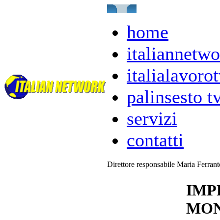
home
italiannetwo
italialavorot
palinsesto t
servizi
contatti
Direttore responsabile Maria Ferran
IMP
MON