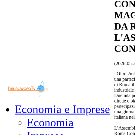
CON
MAG
DA 
L'A
CON
(2026-05-
Oltre 2mila
una parteci
di Roma il
industriale
Duemila per
dirette e p
Economia e Imprese
partecipazi
una giornat
italiana ne
Economia
L’Assemble
Roma Conve