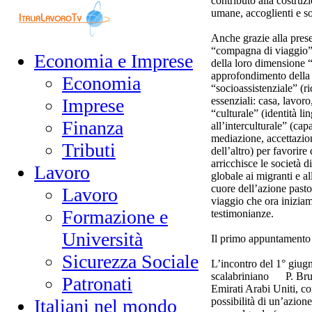
contributo alla costruz
umane, accoglienti e so
Anche grazie alla prese
“compagna di viaggio” 
Economia e Imprese
della loro dimensione 
approfondimento della 
Economia
“socioassistenziale” (ri
essenziali: casa, lavoro
Imprese
“culturale” (identità li
Finanza
all’interculturale” (cap
mediazione, accettazio
Tributi
dell’altro) per favorire
arricchisce le società d
Lavoro
globale ai migranti e al
cuore dell’azione pastor
Lavoro
viaggio che ora inizia
Formazione e
testimonianze.
Università
Il primo appuntamento d
Sicurezza Sociale
L’incontro del 1° giug
scalabriniano P. Brun
Patronati
Emirati Arabi Uniti, con
possibilità di un’azione
Italiani nel mondo