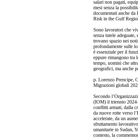
salari non pagati, equi
mesi senza la possibili
documentati anche da 
Risk in the Gulf Regio
Sono lavoratori che viv
senza tutele adeguate, 
trovano spazio nei noti
profondamente sulle lo
è essenziale per il fu
eppure rimangono tra le
tempo, uomini che attr
geografici, ma anche po
p. Lorenzo Prencipe, 
Migrazioni globali 20
Secondo l’Organizzazio
(IOM) il triennio 202
conflitti armati, dalla 
da nuove rotte verso l’
accelerate, da un aumen
sfruttamento lavorativo
umanitarie in Sudan, Ye
contesto, la commemor