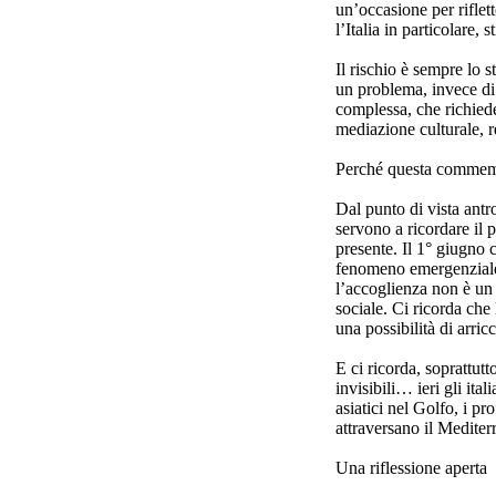
un’occasione per riflet
l’Italia in particolare,
Il rischio è sempre lo s
un problema, invece di
complessa, che richiede
mediazione culturale, r
Perché questa commemo
Dal punto di vista an
servono a ricordare il
presente. Il 1° giugno 
fenomeno emergenziale,
l’accoglienza non è un 
sociale. Ci ricorda che
una possibilità di arri
E ci ricorda, soprattut
invisibili… ieri gli ital
asiatici nel Golfo, i pro
attraversano il Mediter
Una riflessione aperta