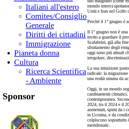
suo malgrado (come mig
Italiani all'estero
mondo intero) spettatore
Uniti e Iran nel Golfo
Comites/Consiglio
Perché il 1° giugno è 
Generale
Il 1° giugno non è una 
Diritti dei cittadini
invito a guardare il pre
Immigrazione
Scalabrini, già alla fi
sfruttamento degli emig
Pianeta donna
oggi sono più attuali ch
irregolare, discriminazi
Cultura
La sua intuizione pasto
Ricerca Scientifica
radicale: la migrazion
una realtà umana da a
- Ambiente
Oggi, in un mondo segn
Sponsor
cambiamenti climatici,
contemporanea. Seco
2024, tra il 2024 e il 2
aumentati, spinti da i c
in Ucraina, e da condi
colpiscono soprattutto 
meridionale.