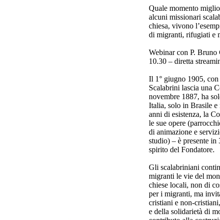
Quale momento miglior
alcuni missionari scala
chiesa, vivono l’esempi
di migranti, rifugiati e 
Webinar con P. Bruno C
10.30 – diretta stream
Il 1° giugno 1905, con 
Scalabrini lascia una 
novembre 1887, ha solo 
Italia, solo in Brasile 
anni di esistenza, la C
le sue opere (parrocchi
di animazione e servizi
studio) – è presente in
spirito del Fondatore.
Gli scalabriniani conti
migranti le vie del mon
chiese locali, non di co
per i migranti, ma invit
cristiani e non-cristiani
e della solidarietà di 