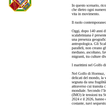
In questo scenario, rico
che dietro ogni numero
vita in movimento.
Il ruolo contemporaneo
Oggi, dopo 140 anni di
scalabriniana è presen
una presenza geografica
antropologica. Gli Sca
paralleli, non creano 
mediano, ascoltano, fav
migranti, tra culture di
I marittimi nel Golfo 
Nel Golfo di Hormuz, u
delicati del mondo, la v
segnata da una fragilità
attraverso cui transita c
mondiale. Secondo l’In
(IMO) le tensioni tra Sta
2024 e il 2026, hanno c
costante, navi sequestra