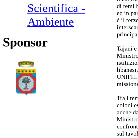
Scientifica -
di temi 
ed in pa
Ambiente
è il ter
intersca
principa
Sponsor
Tajani e
Ministro
istituzi
libanesi
UNIFIL p
mission
Tra i te
coloni es
anche da
Ministro
confront
sul tavol