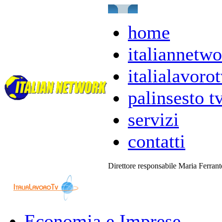
home
italiannetwo
italialavorot
palinsesto t
servizi
contatti
Direttore responsabile Maria Ferran
Economia e Imprese