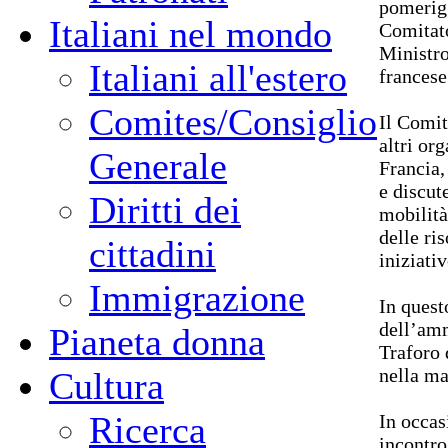
pomerigg
Italiani nel mondo
Comitato
Ministro
Italiani all'estero
francese
Comites/Consiglio
Il Comit
altri org
Generale
Francia,
e discut
Diritti dei
mobilità
delle ri
cittadini
iniziati
Immigrazione
In quest
dell’amm
Pianeta donna
Traforo 
nella ma
Cultura
Ricerca
In occas
incontro