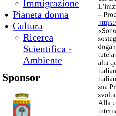
Immigrazione
L’iniz
Pianeta donna
– Prod
https:
Cultura
«Sono 
Ricerca
sosteg
dogana
Scientifica -
tutela
Ambiente
alta q
italia
Sponsor
italia
sua Pr
svolta
Alla c
intern