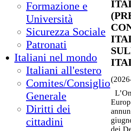
ITA
Formazione e
(PR
Università
CON
Sicurezza Sociale
ITA
Patronati
SUL
Italiani nel mondo
ITA
Italiani all'estero
(2026
Comites/Consiglio
L’On. 
Generale
Europa
Diritti dei
annunc
cittadini
giugn
dei De