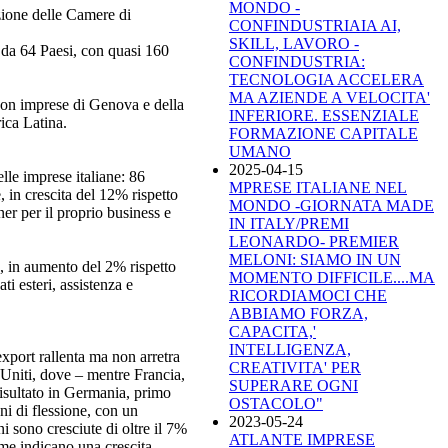
MONDO -
zione delle Camere di
CONFINDUSTRIAIA AI,
SKILL, LAVORO -
 da 64 Paesi, con quasi 160
CONFINDUSTRIA:
TECNOLOGIA ACCELERA
MA AZIENDE A VELOCITA'
con imprese di Genova e della
INFERIORE. ESSENZIALE
rica Latina.
FORMAZIONE CAPITALE
UMANO
2025-04-15
lle imprese italiane: 86
MPRESE ITALIANE NEL
, in crescita del 12% rispetto
MONDO -GIORNATA MADE
ner per il proprio business e
IN ITALY/PREMI
LEONARDO- PREMIER
MELONI: SIAMO IN UN
ro, in aumento del 2% rispetto
MOMENTO DIFFICILE....MA
i esteri, assistenza e
RICORDIAMOCI CHE
ABBIAMO FORZA,
CAPACITA,'
INTELLIGENZA,
xport rallenta ma non arretra
CREATIVITA' PER
 Uniti, dove – mentre Francia,
SUPERARE OGNI
risultato in Germania, primo
OSTACOLO"
ni di flessione, con un
2023-05-24
i sono cresciute di oltre il 7%
ATLANTE IMPRESE
ime indicano una crescita