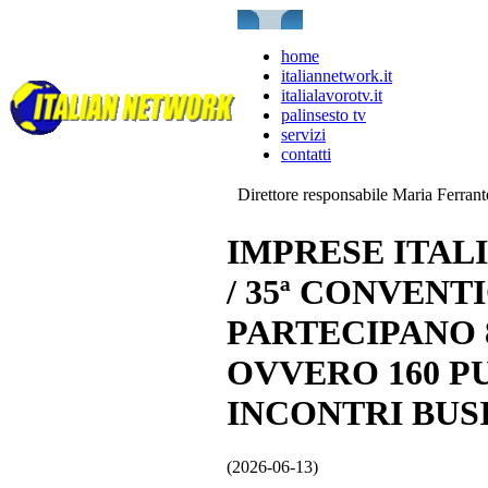
home
italiannetwork.it
italialavorotv.it
palinsesto tv
servizi
contatti
Direttore responsabile Maria Ferran
IMPRESE ITAL
/ 35ª CONVEN
PARTECIPANO 8
OVVERO 160 PU
INCONTRI BUS
(2026-06-13)