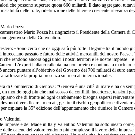
alori che possono superare quota 660 miliardi. Il dato aggregato, tuttavia
nstabilità delle rotte, ridefinizione delle filiere e crescente rilevanza deg
i Mario Pozza
socamerestero Mario Pozza ha ringraziato il Presidente della Camera d
izione genovese della Convention.
tero: «Sono certo che da oggi sarà più forte il legame tra il mondo gl
intrecciano passato e futuro delle attività mercantili del nostro Paese.. V
eri che rendono ancora oggi unici i nostri territori e le nostre imprese – 
Camere. L’export italiano rallenta ma non arretra e continua a macinare r
può ancora puntare all’obiettivo del Governo dei 700 miliardi di euro entro
e a rafforzare la propria presenza sui mercati internazionali».
era di Commercio di Genova: ”Genova è una città di mare e ha da sempr
un mondo oggi più che mai scosso da conflitti, incertezze, tensioni geo
ppiamo che di fronte ad ogni cambiamento bisogna sapersi reinventare 
devono diversificare i mercati, gestire il rischio geopolitico e diventare
 per ospitare la 35° edizione dell’appuntamento che riunisce le Camere 
o Valentini
le Imprese e del Made in Italy Valentino Valentini ha sottolineato come, 
 delle catene del valore rendono più complesso il lavoro delle imprese su