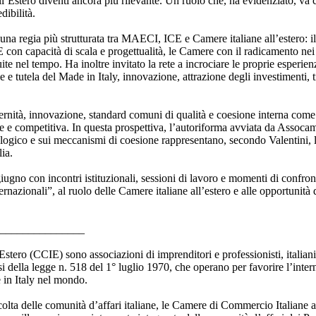
’Estero diventi ancora più rilevante. Un ruolo che, ha evidenziato, va 
dibilità.
i una regia più strutturata tra MAECI, ICE e Camere italiane all’estero:
ICE con capacità di scala e progettualità, le Camere con il radicamento ne
ruite nel tempo. Ha inoltre invitato la rete a incrociare le proprie esperien
tutela del Made in Italy, innovazione, attrazione degli investimenti, tr
ernità, innovazione, standard comuni di qualità e coesione interna come
e e competitiva. In questa prospettiva, l’autoriforma avviata da Assocame
ologico e sui meccanismi di coesione rappresentano, secondo Valentini, la
ia.
ugno con incontri istituzionali, sessioni di lavoro e momenti di confro
rnazionali”, al ruolo delle Camere italiane all’estero e alle opportunità 
_______________
tero (CCIE) sono associazioni di imprenditori e professionisti, italiani 
nsi della legge n. 518 del 1° luglio 1970, che operano per favorire l’inte
 in Italy nel mondo.
olta delle comunità d’affari italiane, le Camere di Commercio Italiane a