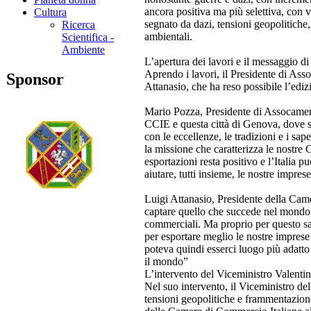
ancora positiva ma più selettiva, con v
Cultura
segnato da dazi, tensioni geopolitiche, i
Ricerca
ambientali.
Scientifica -
Ambiente
L’apertura dei lavori e il messaggio d
Aprendo i lavori, il Presidente di As
Sponsor
Attanasio, che ha reso possibile l’ed
Mario Pozza, Presidente di Assocameres
CCIE e questa città di Genova, dove si 
con le eccellenze, le tradizioni e i sap
la missione che caratterizza le nostre 
esportazioni resta positivo e l’Italia 
aiutare, tutti insieme, le nostre impres
Luigi Attanasio, Presidente della Cam
captare quello che succede nel mondo, 
commerciali. Ma proprio per questo sa
per esportare meglio le nostre imprese 
poteva quindi esserci luogo più adatto
il mondo”
L’intervento del Viceministro Valentin
Nel suo intervento, il Viceministro del
tensioni geopolitiche e frammentazione