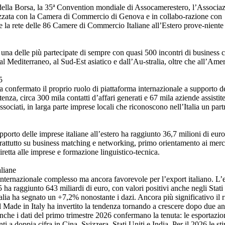
della Borsa, la 35ª Convention mondiale di Assocamerestero, l’Associa
izzata con la Camera di Commercio di Genova e in collabo-razione con
la rete delle 86 Camere di Commercio Italiane all’Estero prove-niente
una delle più partecipate di sempre con quasi 500 incontri di business 
 al Mediterraneo, al Sud-Est asiatico e dall’Au-stralia, oltre che all’Ame
5
 confermato il proprio ruolo di piattaforma internazionale a supporto de
enza, circa 300 mila contatti d’affari generati e 67 mila aziende assistite
ssociati, in larga parte imprese locali che riconoscono nell’Italia un part
supporto delle imprese italiane all’estero ha raggiunto 36,7 milioni di eu
prattutto su business matching e networking, primo orientamento ai mercat
retta alle imprese e formazione linguistico-tecnica.
aliane
nternazionale complesso ma ancora favorevole per l’export italiano. L’e
 ha raggiunto 643 miliardi di euro, con valori positivi anche negli Stati
lia ha segnato un +7,2% nonostante i dazi. Ancora più significativo il 
 Made in Italy ha invertito la tendenza tornando a crescere dopo due an
che i dati del primo trimestre 2026 confermano la tenuta: le esportazion
i a doppia cifra in Cina, Svizzera, Stati Uniti e India. Per il 2026 le st