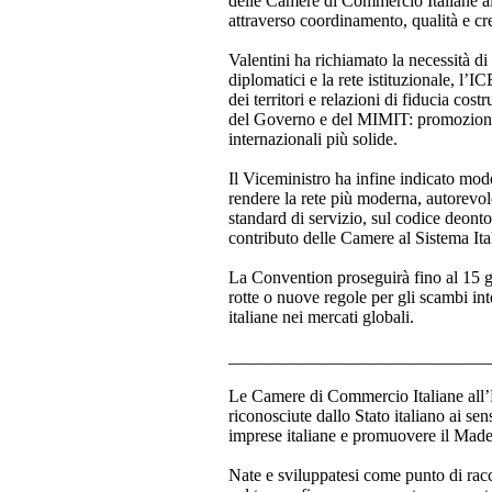
delle Camere di Commercio Italiane all
attraverso coordinamento, qualità e cre
Valentini ha richiamato la necessità d
diplomatici e la rete istituzionale, l’
dei territori e relazioni di fiducia cost
del Governo e del MIMIT: promozione e 
internazionali più solide.
Il Viceministro ha infine indicato mod
rendere la rete più moderna, autorevol
standard di servizio, sul codice deont
contributo delle Camere al Sistema Ital
La Convention proseguirà fino al 15 gi
rotte o nuove regole per gli scambi inte
italiane nei mercati globali.
______________________________
Le Camere di Commercio Italiane all’Es
riconosciute dallo Stato italiano ai se
imprese italiane e promuovere il Made
Nate e sviluppatesi come punto di racc