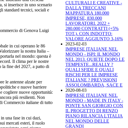
CULTURALI E CREATIVE -
, si inserisce in uno scenario
DALLA TRECCANI
li standard tecnici, sociali e
MAPPATURA 180.000
IMPRESE, 830.000
LAVORATORI. 2022 +
280.000 CONTRATTI (+5%
i Commercio di Genova Luigi
TOT.). CON INDOTTO:
VALORE AGGIUNTO 3-16%
2023-02-03
obale in cui operano le 86
IMPRESE ITALIANE NEL
alorizzare la nostra Italia –
MONDO - ISPI: IL MONDO
e portarla nel mondo: questa è
NEL 2013. QUIETE DOPO LE
ecord. Il clima per le nostre
TEMPESTE...REALLY ?
 la fine del 2027, a patto di
QUALI SFIDE E QUALI
RISCHI PER LE IMPRESE
ITALIANE ? PREVISIONI
e le antenne alzate per
ASSOLOMBARDA, SACE E
politiche e nuove barriere
2020-08-03
e cogliere nuove opportunità:
IMPRESE ITALIANE NEL
 ancora più resilienti. Non
MONDO - MADE IN ITALY -
di Commercio italiane di tutto
PONTE SAN GIORGIO CON
IL PROGETTO DI RENZO
PIANO RILANCIA L'ITALIA
in una fase in cui dazi,
NEL MONDO DELLE
i mercati esteri, il ruolo
GRANDI