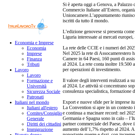
Si è aperta oggi a Genova, a Palazzo 
Commercio Italiane all’Estero, organ
Unioncamere.L’appuntamento riunisce 
iscritti da tutto il mondo.
L’edizione genovese si presenta come 
Liguria interessate ai mercati europei,
Economia e Imprese
La rete delle CCIE e i numeri del 202
Economia
Nel 2025 la rete di Assocamerestero ha
Imprese
Camere in 64 Paesi, 160 punti di assist
Finanza
al 2024. La rete conta inoltre 19.500 a
Tributi
per operazioni di investimento.
Lavoro
Lavoro
Il valore degli interventi realizzati a 
Formazione e
al 2024. Le attività si concentrano so
Università
consulenza specialistica, formazione di
Sicurezza Sociale
Patronati
Export e nuove sfide per le imprese it
Italiani nel mondo
La Convention si apre in un contesto i
Italiani all'estero
e continua a macinare record: nel 2025
Comites/Consiglio
Germania e Spagna sono in calo – l’Ita
Generale
partner commerciale del Paese, dove il
Diritti dei cittadini
aumento dell’1,7% rispetto al 2024. An
Immigrazione
nonostante guerre e dazi, con increment
Pianeta donna