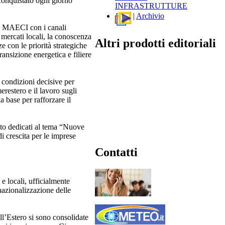
conquistato ogni giorno
INFRASTRUTTURE
|
Archivio
 il MAECI con i canali
i mercati locali, la conoscenza
Altri prodotti editoriali
ze con le priorità strategiche
ansizione energetica e filiere
 condizioni decisive per
restero e il lavoro sugli
 base per rafforzare il
nto dedicati al tema “Nuove
di crescita per le imprese
Contatti
e locali, ufficialmente
rnazionalizzazione delle
ll’Estero si sono consolidate