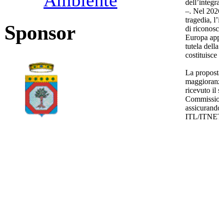
Ambiente
dell’integ
–. Nel 2026
tragedia, l
Sponsor
di riconosc
Europa app
tutela della
costituisce
La propost
maggioranz
ricevuto il
Commission
assicurand
ITL/ITNE