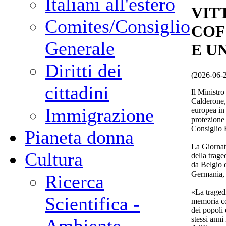
Italiani all'estero
VIT
Comites/Consiglio
COF
Generale
E U
Diritti dei
(2026-06-
cittadini
Il Ministro
Calderone, 
Immigrazione
europea in 
protezione 
Consiglio
Pianeta donna
La Giornata
Cultura
della trage
da Belgio e
Germania,
Ricerca
«La tragedi
Scientifica -
memoria col
dei popoli 
stessi ann