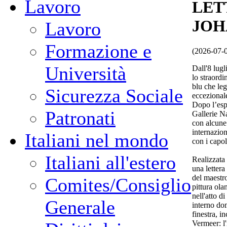
Lavoro
LET
JOH
Lavoro
Formazione e
(2026-07-
Università
Dall'8 lugl
lo straord
blu che leg
Sicurezza Sociale
eccezional
Dopo l’esp
Patronati
Gallerie N
con alcune 
internazio
Italiani nel mondo
con i capol
Italiani all'estero
Realizzata
una lettera
del maestro
Comites/Consiglio
pittura ol
nell'atto d
Generale
interno dom
finestra, in
Vermeer: l'