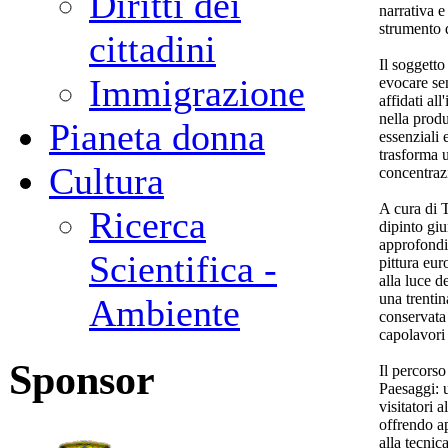
Diritti dei
narrativa e
strumento d
cittadini
Il soggetto
Immigrazione
evocare se
affidati al
nella produ
Pianeta donna
essenziali 
trasforma 
Cultura
concentraz
A cura di 
Ricerca
dipinto gi
approfondir
Scientifica -
pittura eur
alla luce d
una trenti
Ambiente
conservata 
capolavori
Sponsor
Il percorso
Paesaggi: u
visitatori 
offrendo ap
alla tecnic