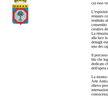
cui esso ve
L’esposizio
restauro c
restituito 
consentito
creativo del
La rimozion
alla luce l
dettagli es
uno dei cap
Il percors
blu che leg
dedicato c
dell'opera e
La mostra 
Arte Antica
rilievo pro
internazio
conoscenz