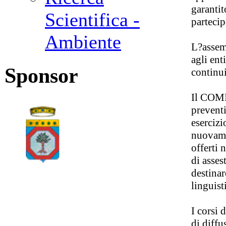
garantit
Scientifica -
partecip
Ambiente
L?assem
agli ent
Sponsor
continuit
Il COMI
preventi
esercizi
nuovamen
offerti 
di asses
destinar
linguist
I corsi 
di diffu