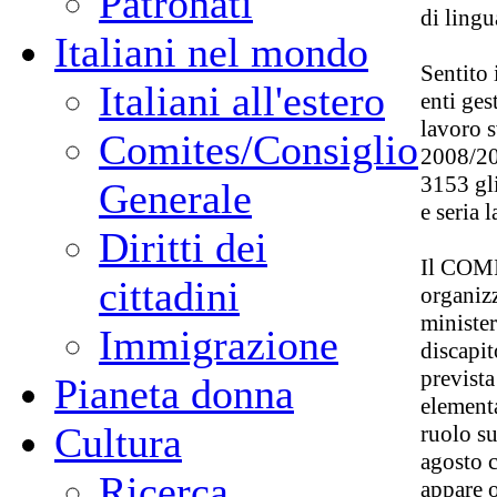
Patronati
di lingu
Italiani nel mondo
Sentito 
Italiani all'estero
enti ges
lavoro s
Comites/Consiglio
2008/20
3153 gli
Generale
e seria l
Diritti dei
Il COMI
cittadini
organizz
minister
Immigrazione
discapit
prevista
Pianeta donna
elementa
Cultura
ruolo su
agosto c
Ricerca
appare o