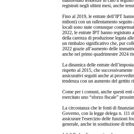
manifestato tendenze in calo a seguito 
registrati negli ultimi mesi, anche tenu
Fino al 2019, le entrate dell’IPT hann
milioni) con un rallentamento seguito
locali sono state comunque compensate 
2022, le entrate IPT hanno registrato a
della carenza di produzione legata alle
un rimbalzo significativo che, pur coll
2022 grazie all’aumento delle immatrico
anche nel primo quadrimestre 2024 ris
La dinamica delle entrate dell’imposta
rispetto al 2015, che successivamente s
assicurativi seguiti anche ai provvedime
tendenza con un aumento del gettito ri
Come per i comuni, anche questi enti dis
esercitato uno “sforzo fiscale” prossi
La circostanza che le fonti di finanzia
Governo, con la legge delega n. 111 del 
assicurare l'esercizio delle funzioni 
generale, anche in sostituzione di tribu