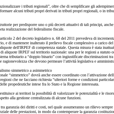
zionalizzare i tributi regionali”, oltre che di semplificare gli adempiment
sformare alcuni tributi propri derivati in tributi propri regionali, o in trib
truttorie per predisporre uno o più decreti attuativi di tali principi, anche
ta realizzazione del federalismo fiscale.
l’articolo 2 del decreto legislativo n. 68 del 2011 prevedeva di increment
ario, e di mantenere inalterato il prelievo fiscale complessivo a carico de
e aliquote dell'IRPEF di competenza statale. Questa misura è stata inattua
di aliquote IRPEF sul territorio nazionale: una per le regioni a statuto o
stema tributario a “doppio binario” con ingiustificate discriminazioni tra
 e ragionevolezza che devono permeare l’attività legislativa e amministra
ralismo simmetrico a asimmetrico
onale “simmetrico” dovrà anche essere coordinato con l’attivazione dell
e regioni che ne facciano richiesta “ulteriori forme e condizioni particola
elle propedeutiche intese fra lo Stato e la Regione interessata.
estituisce ai territori la possibilità di valorizzare le potenzialità e le riso
petto alla gestione centralizzata di alcune funzioni.
 tra garanzia dei diritti e costi, nel quale assumeranno un rilievo sempre
enziale delle prestazioni, in modo da contemperare la garanzia costituzional