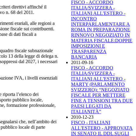
FISCO - ACCORDO
teri direttivi affinché il
ITALIA/SVIZZERA -
ivo n. 68 del 2011.
ITALIANI ALL'ESTERO -
INCONTRO
menti erariali, alle regioni a
INTERPARLAMENTARE A
ione fiscale sui contribuenti.
ROMA IN PREPARAZIONE
ase di dati fiscali a
RINNOVO NEGOZIATO IN
MATERIA FISCALE:DOPPIE
IMPOSIZIONI E
l quadro fiscale subnazionale
TRASPARENZA
colo 13 della legge di delega n.
BANCARIA
 soppressi dal 2027, i necessari
2011-09-16
FISCO - ACCORDO
ITALIA/SVIZZERA -
pazione IVA, i livelli essenziali
ITALIANI ALL'ESTERO -
MARTY (PARLAMENTO
SVIZZERO): “NEGOZIATO
 riporta l’elenco dei
FISCALE PER METTERE
asporto pubblico locale,
FINE A TENSIONI TRA DUE
ione, formazione professionale,
PAESI LEGATI DA
ITALIANITÀ”
2010-12-23
segnalarsi che, nell’ambito dei
FISCO - ITALIANI
o pubblico locale di parte
ALL'ESTERO - APPROVATA
IN SENATO IL DDL SUGLI