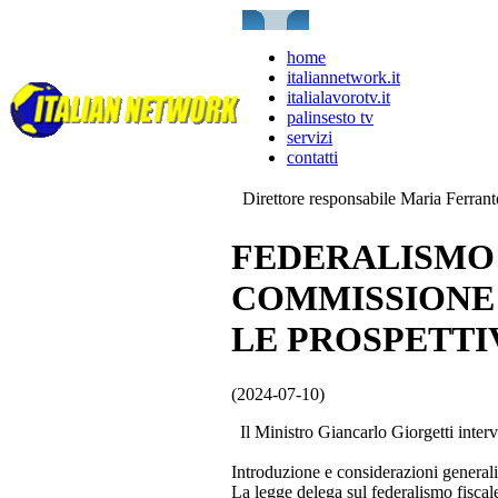
home
italiannetwork.it
italialavorotv.it
palinsesto tv
servizi
contatti
Direttore responsabile Maria Ferran
FEDERALISMO F
COMMISSIONE
LE PROSPETTI
(2024-07-10)
Il Ministro Giancarlo Giorgetti interve
Introduzione e considerazioni generali
La legge delega sul federalismo fiscale (