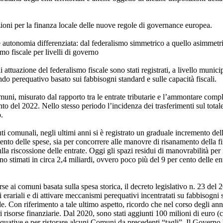
azioni per la finanza locale delle nuove regole di governance europea.
 e autonomia differenziata: dal federalismo simmetrico a quello asimmetr
mo fiscale per livelli di governo
attuazione del federalismo fiscale sono stati registrati, a livello municip
ondo perequativo basato sui fabbisogni standard e sulle capacità fiscali.
muni, misurato dal rapporto tra le entrate tributarie e l’ammontare compl
to del 2022. Nello stesso periodo l’incidenza dei trasferimenti sul totale
.
i comunali, negli ultimi anni si è registrato un graduale incremento delle
mento delle spese, sia per concorrere alle manovre di risanamento della f
lla riscossione delle entrate. Oggi gli spazi residui di manovrabilità per
 stimati in circa 2,4 miliardi, ovvero poco più del 9 per cento delle en
rse ai comuni basata sulla spesa storica, il decreto legislativo n. 23 del 
i erariali e di attivare meccanismi perequativi incentratati su fabbisogni 
e. Con riferimento a tale ultimo aspetto, ricordo che nel corso degli anni
i risorse finanziarie. Dal 2020, sono stati aggiunti 100 milioni di euro 
quative e per ristorare alcuni Comuni da precedenti “tagli”. Il Governo h