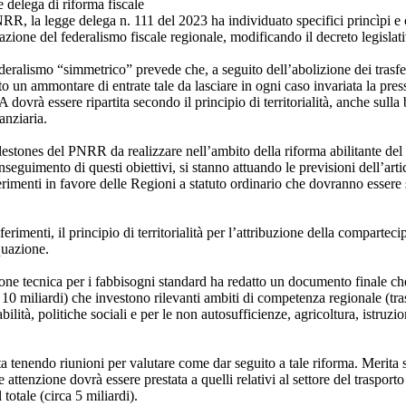
e delega di riforma fiscale
RR, la legge delega n. 111 del 2023 ha individuato specifici princìpi e cri
azione del federalismo fiscale regionale, modificando il decreto legislat
deralismo “simmetrico” prevede che, a seguito dell’abolizione dei trasferi
to un ammontare di entrate tale da lasciare in ogni caso invariata la press
 dovrà essere ripartita secondo il principio di territorialità, anche sulla b
anziaria.
milestones del PNRR da realizzare nell’ambito della riforma abilitante de
eguimento di questi obiettivi, si stanno attuando le previsioni dell’arti
sferimenti in favore delle Regioni a statuto ordinario che dovranno essere
sferimenti, il principio di territorialità per l’attribuzione della comparteci
quazione.
ione tecnica per i fabbisogni standard ha redatto un documento finale che
rca 10 miliardi) che investono rilevanti ambiti di competenza regionale (tr
abilità, politiche sociali e per le non autosufficienze, agricoltura, istruz
sta tenendo riunioni per valutare come dar seguito a tale riforma. Merita 
e attenzione dovrà essere prestata a quelli relativi al settore del trasport
otale (circa 5 miliardi).