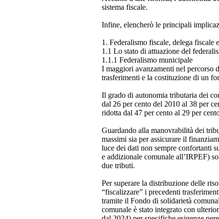
sistema fiscale.
Infine, elencherò le principali implic
1. Federalismo fiscale, delega fiscale
1.1 Lo stato di attuazione del federalis
1.1.1 Federalismo municipale
I maggiori avanzamenti nel percorso di 
trasferimenti e la costituzione di un f
Il grado di autonomia tributaria dei co
dal 26 per cento del 2010 al 38 per cen
ridotta dal 47 per cento al 29 per cento
Guardando alla manovrabilità dei tribut
massimi sia per assicurare il finanzia
luce dei dati non sempre confortanti su
e addizionale comunale all’IRPEF) sono
due tributi.
Per superare la distribuzione delle riso
“fiscalizzare” i precedenti trasferiment
tramite il Fondo di solidarietà comunal
comunale è stato integrato con ulterior
dal 2024) per specifiche esigenze pere