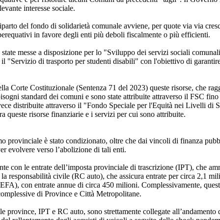
levante interesse sociale.
 riparto del fondo di solidarietà comunale avviene, per quote via via cresc
 perequativi in favore degli enti più deboli fiscalmente o più efficienti.
no state messe a disposizione per lo "Sviluppo dei servizi sociali comunal
 il "Servizio di trasporto per studenti disabili" con l'obiettivo di garantir
lla Corte Costituzionale (Sentenza 71 del 2023) queste risorse, che rag
isogni standard dei comuni e sono state attribuite attraverso il FSC fino 
ece distribuite attraverso il "Fondo Speciale per l'Equità nei Livelli di S
a queste risorse finanziarie e i servizi per cui sono attribuite.
mo provinciale è stato condizionato, oltre che dai vincoli di finanza pubb
 evolvere verso l’abolizione di tali enti.
te con le entrate dell’imposta provinciale di trascrizione (IPT), che am
la responsabilità civile (RC auto), che assicura entrate per circa 2,1 mili
(TEFA), con entrate annue di circa 450 milioni. Complessivamente, questi 
e complessive di Province e Città Metropolitane.
delle province, IPT e RC auto, sono strettamente collegate all’andamento 