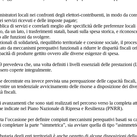
istratori locali nei confronti degli elettori-contribuenti, in modo da cons
ei servizi ricevuti e delle imposte pagate;
lica di servizi e correlarli meglio alle specificità delle preferenze locali e
 da un lato, i trasferimenti statali, basati sulla spesa storica, e riconosce
 alle funzioni da svolgere.
uzionali di solidarietà, riequilibrio territoriale e coesione sociale, il proc
da meccanismi perequativi funzionali a ridurre le disparità fiscali orizz
capacità di produrre gettito ovvero alle diverse esigenze di spesa.
9 prevedeva che, una volta definiti i livelli essenziali delle prestazioni 
ossero coperte integralmente.
se decentrate era invece prevista una perequazione delle capacità fiscali, 
nsentire un tendenziale avvicinamento delle risorse a disposizione dei diver
à fiscali.
i avanzamenti che sono stati realizzati nel percorso verso la completa a
orme indicate nel Piano Nazionale di Ripresa e Resilienza (PNRR).
nta l’occasione per definire compiuti meccanismi perequativi basati su ca
i completare la parte “simmetrica”, sia avviare quella di tipo “asimmetri
utaria degli enti territoriali è anche oggetto di alcune disposizioni della