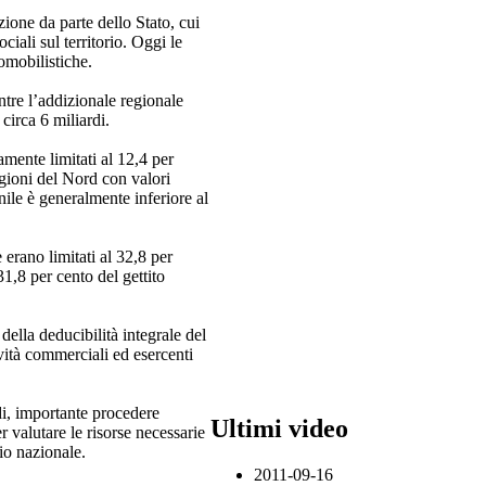
zione da parte dello Stato, cui
iali sul territorio. Oggi le
tomobilistiche.
ntre l’addizionale regionale
circa 6 miliardi.
mente limitati al 12,4 per
egioni del Nord con valori
ile è generalmente inferiore al
erano limitati al 32,8 per
31,8 per cento del gettito
 della deducibilità integrale del
ività commerciali ed esercenti
ndi, importante procedere
Ultimi video
r valutare le risorse necessarie
rio nazionale.
2011-09-16