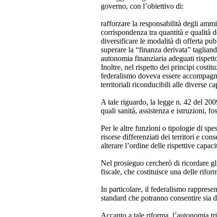
governo, con l’obiettivo di:
rafforzare la responsabilità degli ammin
corrispondenza tra quantità e qualità d
diversificare le modalità di offerta pubb
superare la “finanza derivata” tagliando,
autonomia finanziaria adeguati rispetto
Inoltre, nel rispetto dei principi costit
federalismo doveva essere accompagnato 
territoriali riconducibili alle diverse 
A tale riguardo, la legge n. 42 del 200
quali sanità, assistenza e istruzioni, f
Per le altre funzioni o tipologie di spe
risorse differenziati dei territori e co
alterare l’ordine delle rispettive capacit
Nel prosieguo cercherò di ricordare gl
fiscale, che costituisce una delle rif
In particolare, il federalismo rapprese
standard che potranno consentire sia d
Accanto a tale riforma, l’autonomia trib