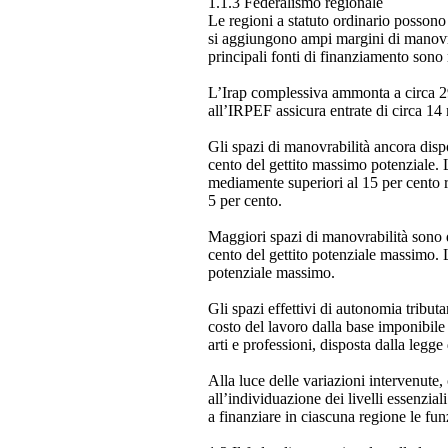
1.1.3 Federalismo regionale
Le regioni a statuto ordinario possono 
si aggiungono ampi margini di manovrabi
principali fonti di finanziamento sono 
L’Irap complessiva ammonta a circa 29,
all’IRPEF assicura entrate di circa 14 
Gli spazi di manovrabilità ancora disp
cento del gettito massimo potenziale. 
mediamente superiori al 15 per cento r
5 per cento.
Maggiori spazi di manovrabilità sono di
cento del gettito potenziale massimo. Lo
potenziale massimo.
Gli spazi effettivi di autonomia tributar
costo del lavoro dalla base imponibile 
arti e professioni, disposta dalla legge
Alla luce delle variazioni intervenute, 
all’individuazione dei livelli essenzia
a finanziare in ciascuna regione le funzi