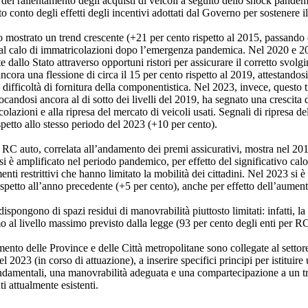
del rallentamento degli acquisti di veicoli a seguito dello shock pandem
to conto degli effetti degli incentivi adottati dal Governo per sostenere 
o mostrato un trend crescente (+21 per cento rispetto al 2015, passando
 al calo di immatricolazioni dopo l’emergenza pandemica. Nel 2020 e 202
dallo Stato attraverso opportuni ristori per assicurare il corretto svolg
ncora una flessione di circa il 15 per cento rispetto al 2019, attestandosi
 difficoltà di fornitura della componentistica. Nel 2023, invece, questo 
ocandosi ancora al di sotto dei livelli del 2019, ha segnato una crescita d
lazioni e alla ripresa del mercato di veicoli usati. Segnali di ripresa de
petto allo stesso periodo del 2023 (+10 per cento).
 RC auto, correlata all’andamento dei premi assicurativi, mostra nel 201
i è amplificato nel periodo pandemico, per effetto del significativo calo 
nti restrittivi che hanno limitato la mobilità dei cittadini. Nel 2023 si è
spetto all’anno precedente (+5 per cento), anche per effetto dell’aument
pongono di spazi residui di manovrabilità piuttosto limitati: infatti, la q
mo al livello massimo previsto dalla legge (93 per cento degli enti per R
mento delle Province e delle Città metropolitane sono collegate al settore
2023 (in corso di attuazione), a inserire specifici principi per istituire
fondamentali, una manovrabilità adeguata e una compartecipazione a un tri
ti attualmente esistenti.