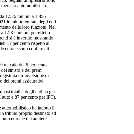
ico. Segnali di ripresa si sono
il mercato automobilistico.
 da 1.526 milioni a 1.856
1 le minori entrate degli enti
imento delle loro funzioni. Nel
 a 1.587 milioni per effetto
trend si è invertito mostrando
ell’11 per cento rispetto al
lle entrate sono confermati
9 un calo del 6 per cento
dei sinistri e dei premi
 registrata un’inversione di
o dei premi assicurativi.
uasi totalità degli enti ha già
C auto e 87 per cento per IPT).
 automobilistico ha indotto il
 un tributo proprio destinato ad
buto erariale di carattere