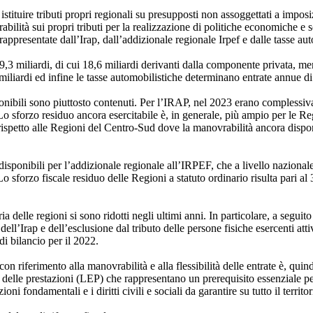
istituire tributi propri regionali su presupposti non assoggettati a imposi
lità sui propri tributi per la realizzazione di politiche economiche e soc
rappresentate dall’Irap, dall’addizionale regionale Irpef e dalle tasse au
3 miliardi, di cui 18,6 miliardi derivanti dalla componente privata, me
miliardi ed infine le tasse automobilistiche determinano entrate annue di 
onibili sono piuttosto contenuti. Per l’IRAP, nel 2023 erano complessiva
Lo sforzo residuo ancora esercitabile è, in generale, più ampio per le R
ispetto alle Regioni del Centro-Sud dove la manovrabilità ancora dispon
sponibili per l’addizionale regionale all’IRPEF, che a livello nazionale 
 sforzo fiscale residuo delle Regioni a statuto ordinario risulta pari al 
ia delle regioni si sono ridotti negli ultimi anni. In particolare, a seguito
dell’Irap e dell’esclusione dal tributo delle persone fisiche esercenti att
 di bilancio per il 2022.
con riferimento alla manovrabilità e alla flessibilità delle entrate è, qui
li delle prestazioni (LEP) che rappresentano un prerequisito essenziale pe
oni fondamentali e i diritti civili e sociali da garantire su tutto il territo