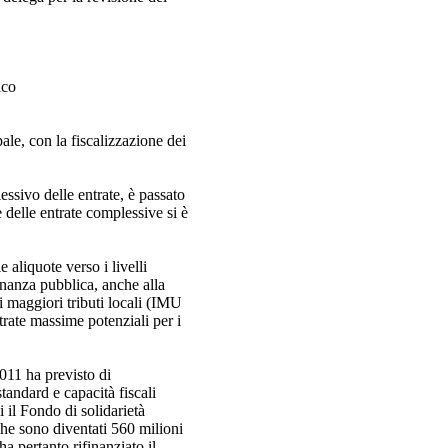
ico
ale, con la fiscalizzazione dei
essivo delle entrate, è passato
 delle entrate complessive si è
 aliquote verso i livelli
inanza pubblica, anche alla
 i maggiori tributi locali (IMU
trate massime potenziali per i
2011 ha previsto di
standard e capacità fiscali
 il Fondo di solidarietà
(che sono diventati 560 milioni
a pertanto rifinanziato il