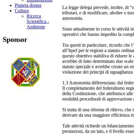
Pianeta donna
La legge delega prevede, inoltre, di “ra
Cultura
tributari, e di modificare, abolire o tra
Ricerca
autonomia.
Scientifica -
Ambiente
Sono attualmente in corso le attività is
operativi che hanno impedito la comple
Sponsor
Tra questi in particolare, ricordo che 
all’Irpef per le regioni a statuto ordin
questo obiettivo stabiliva di ridurre l
avrebbe di fatto determinato due scale 
statuto speciale e avrebbe creato un si
violazione dei principi di uguaglianza
1.3 Autonomia differenziata: dal fede
Il completamento del federalismo regi
della Costituzione, che attribuisce all
modalità procedurali di approvazione d
Si tratta di una riforma di rilievo, che r
derivare da una maggiore efficienza ris
Tale attività richiede un bilanciamento
prestazioni, da un lato, e il livello ess