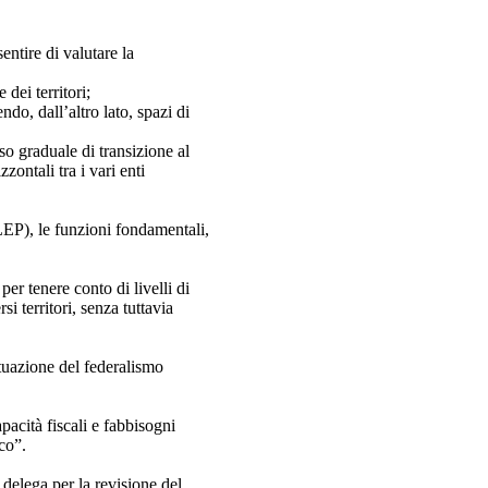
entire di valutare la
 dei territori;
ndo, dall’altro lato, spazi di
esso graduale di transizione al
ontali tra i vari enti
(LEP), le funzioni fondamentali,
per tenere conto di livelli di
si territori, senza tuttavia
ttuazione del federalismo
pacità fiscali e fabbisogni
co”.
 delega per la revisione del