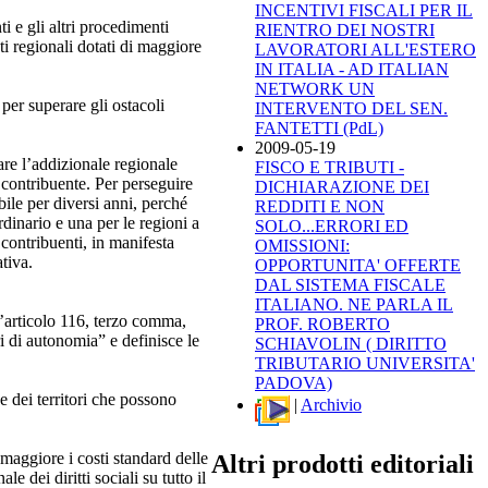
INCENTIVI FISCALI PER IL
i e gli altri procedimenti
RIENTRO DEI NOSTRI
uti regionali dotati di maggiore
LAVORATORI ALL'ESTERO
IN ITALIA - AD ITALIAN
NETWORK UN
 per superare gli ostacoli
INTERVENTO DEL SEN.
FANTETTI (PdL)
2009-05-19
are l’addizionale regionale
FISCO E TRIBUTI -
l contribuente. Per perseguire
DICHIARAZIONE DEI
bile per diversi anni, perché
REDDITI E NON
rdinario e una per le regioni a
SOLO...ERRORI ED
 contribuenti, in manifesta
OMISSIONI:
tiva.
OPPORTUNITA' OFFERTE
DAL SISTEMA FISCALE
ITALIANO. NE PARLA IL
’articolo 116, terzo comma,
PROF. ROBERTO
ri di autonomia” e definisce le
SCHIAVOLIN ( DIRITTO
TRIBUTARIO UNIVERSITA'
PADOVA)
rse dei territori che possono
|
Archivio
 maggiore i costi standard delle
Altri prodotti editoriali
e dei diritti sociali su tutto il