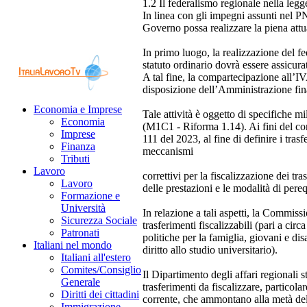
1.2 Il federalismo regionale nella legg
In linea con gli impegni assunti nel PN
Governo possa realizzare la piena attu
In primo luogo, la realizzazione del fe
statuto ordinario dovrà essere assicura
A tal fine, la compartecipazione all’IVA
disposizione dell’Amministrazione fin
Economia e Imprese
Tale attività è oggetto di specifiche 
Economia
(M1C1 - Riforma 1.14). Ai fini del cons
Imprese
111 del 2023, al fine di definire i tra
Finanza
meccanismi
Tributi
Lavoro
correttivi per la fiscalizzazione dei tra
Lavoro
delle prestazioni e le modalità di pere
Formazione e
Università
In relazione a tali aspetti, la Commiss
Sicurezza Sociale
trasferimenti fiscalizzabili (pari a ci
Patronati
politiche per la famiglia, giovani e dis
Italiani nel mondo
diritto allo studio universitario).
Italiani all'estero
Comites/Consiglio
Il Dipartimento degli affari regionali 
Generale
trasferimenti da fiscalizzare, particolar
Diritti dei cittadini
corrente, che ammontano alla metà del t
Immigrazione