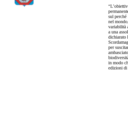
“L’obiettiv
permanente
sul perché 
nel mondo, 
variabilità
a una assol
dichiarato 
Scordamagl
per suscita
ambasciator
biodiversit
in modo ch
edizioni d