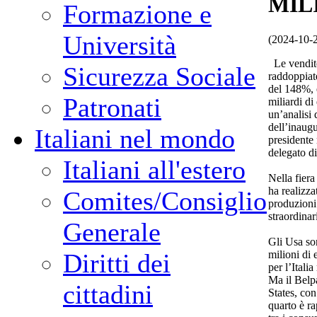
MIL
Formazione e
Università
(2024-10-
Le vendite 
Sicurezza Sociale
raddoppiat
del 148%, e
Patronati
miliardi di
un’analisi 
dell’inaug
Italiani nel mondo
presidente 
delegato di
Italiani all'estero
Nella fiera
ha realizza
Comites/Consiglio
produzioni 
straordinar
Generale
Gli Usa so
milioni di e
Diritti dei
per l’Itali
Ma il Belpa
cittadini
States, con
quarto è ra