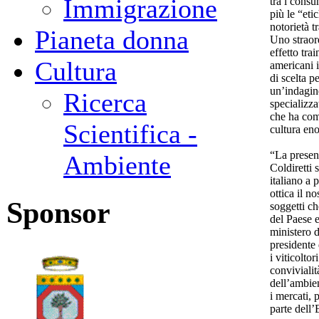
Immigrazione
tra i cons
più le “eti
notorietà tr
Pianeta donna
Uno straor
effetto tra
Cultura
americani i
di scelta p
un’indagine
Ricerca
specializza
che ha come
Scientifica -
cultura en
“La presenz
Ambiente
Coldiretti 
italiano a 
ottica il n
Sponsor
soggetti c
del Paese e
ministero d
presidente 
i viticoltor
convivialità
dell’ambie
i mercati, 
parte dell