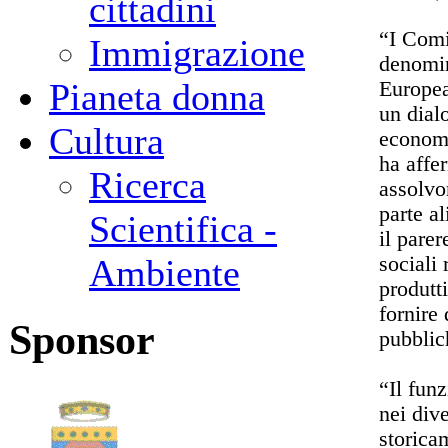
cittadini
“I Comi
Immigrazione
denomin
Pianeta donna
Europea
un dial
Cultura
economic
ha affe
Ricerca
assolvo
parte a
Scientifica -
il pare
sociali 
Ambiente
produtti
fornire 
Sponsor
pubblic
“Il fun
nei div
storica