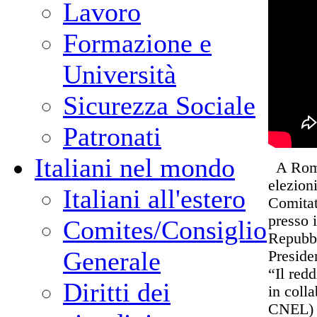
Lavoro
Formazione e
Università
Sicurezza Sociale
Patronati
Italiani nel mondo
A Roma 
elezion
Italiani all'estero
Comitat
presso 
Comites/Consiglio
Repubbl
Generale
Preside
“Il red
Diritti dei
in coll
CNEL)