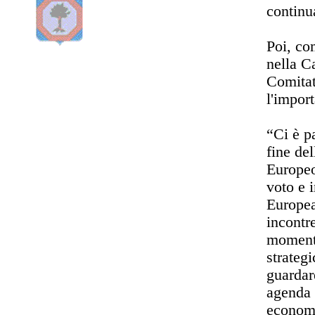
continu
Poi, co
nella Ca
Comitat
l'import
“Ci è p
fine de
Europeo
voto e 
Europea
incontr
momento
strateg
guardar
agenda 
economi