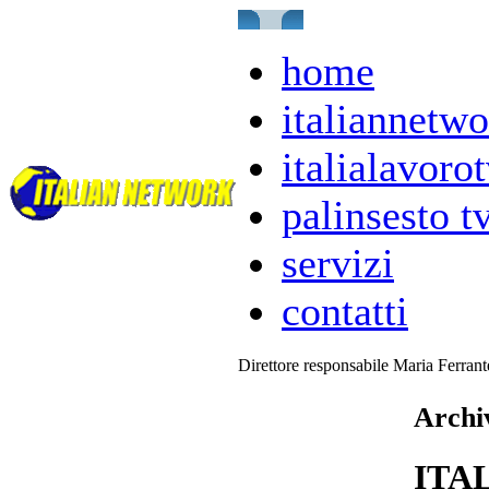
home
italiannetwo
italialavorot
palinsesto t
servizi
contatti
Direttore responsabile Maria Ferran
Archiv
ITA