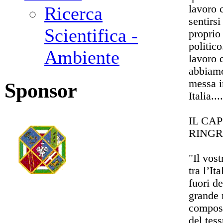
lavoro 
Ricerca
sentirsi
Scientifica -
proprio
politico
Ambiente
lavoro 
abbiamo
messa in
Sponsor
Italia....
IL CA
RING
"Il vos
tra l’It
fuori de
grande 
compost
del tes