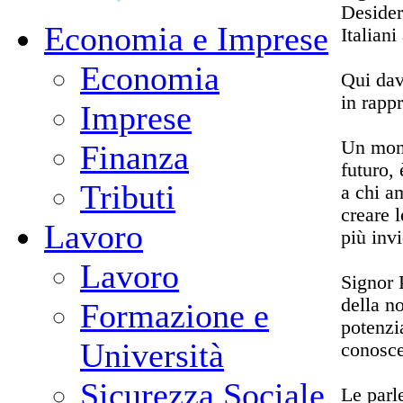
Desider
Economia e Imprese
Italiani
Economia
Qui dav
in rapp
Imprese
Un mondo
Finanza
futuro,
Tributi
a chi am
creare l
Lavoro
più invi
Lavoro
Signor 
della no
Formazione e
potenzia
Università
conosce
Sicurezza Sociale
Le parl