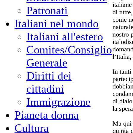
italiane
Patronati
di tutt
come no
Italiani nel mondo
naturale
Italiani all'estero
nostro 
italodis
Comites/Consiglio
domande
l’Italia
Generale
In tant
Diritti dei
parteci
cittadini
dobbiam
condann
Immigrazione
di dial
la sper
Pianeta donna
Ma qui 
Cultura
quinta 