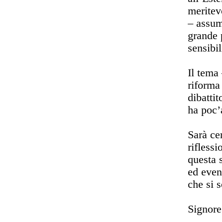
meritev
– assum
grande p
sensibil
Il tema 
riforma
dibatti
ha poc’
Sarà cer
riflessi
questa 
ed even
che si s
Signore