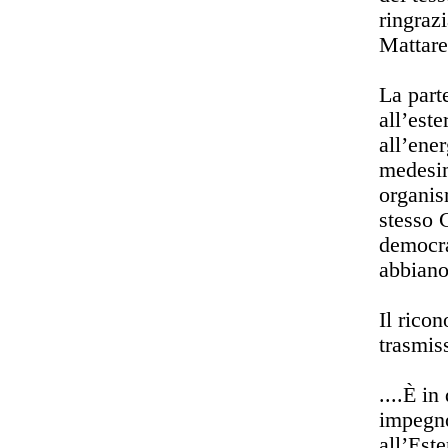
ringraz
Mattare
La part
all’este
all’ener
medesim
organism
stesso 
democraz
abbiano
Il rico
trasmiss
....È i
impegno
all’Este