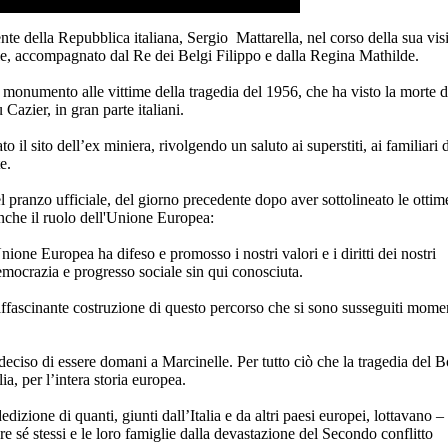
lla Repubblica italiana, Sergio Mattarella, nel corso della sua visi
lle, accompagnato dal Re dei Belgi Filippo e dalla Regina Mathilde.
 monumento alle vittime della tragedia del 1956, che ha visto la morte 
Cazier, in gran parte italiani.
to il sito dell’ex miniera, rivolgendo un saluto ai superstiti, ai familiari 
e.
el pranzo ufficiale, del giorno precedente dopo aver sottolineato le ottim
anche il ruolo dell'Unione Europea:
Unione Europea ha difeso e promosso i nostri valori e i diritti dei nostri
democrazia e progresso sociale sin qui conosciuta.
affascinante costruzione di questo percorso che si sono susseguiti mome
eciso di essere domani a Marcinelle. Per tutto ciò che la tragedia del B
ia, per l’intera storia europea.
izione di quanti, giunti dall’Italia e da altri paesi europei, lottavano –
are sé stessi e le loro famiglie dalla devastazione del Secondo conflitto