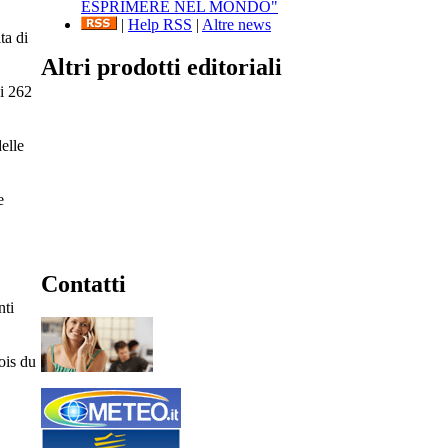
ESPRIMERE NEL MONDO"
|
Help RSS
|
Altre news
ta di
Altri prodotti editoriali
di 262
delle
e
Contatti
nti
ois du