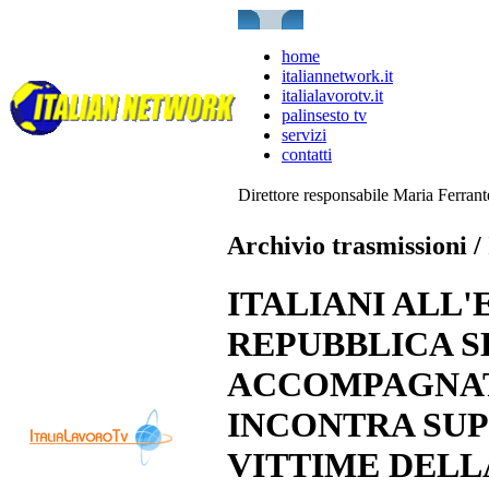
home
italiannetwork.it
italialavorotv.it
palinsesto tv
servizi
contatti
Direttore responsabile Maria Ferran
Archivio trasmissioni / 
ITALIANI ALL'
REPUBBLICA S
ACCOMPAGNATO
INCONTRA SUP
VITTIME DELL