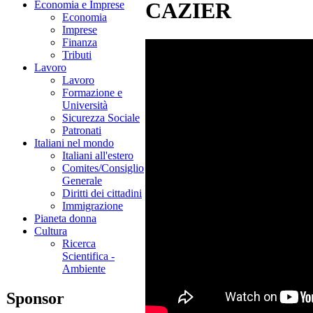
CAZIER
Economia e Imprese
Economia
Imprese
Finanza
Tributi
Lavoro
Lavoro
Formazione e
Università
Sicurezza Sociale
Patronati
Italiani nel mondo
Italiani all'estero
Comites/Consiglio
Generale
Diritti dei cittadini
Immigrazione
Pianeta donna
Cultura
Ricerca
Scientifica -
Ambiente
Sponsor