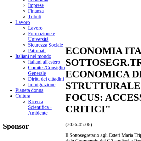
Imprese
Finanza
Tributi
Lavoro
Lavoro
Formazione e
Università
Sicurezza Sociale
ECONOMIA ITA
Patronati
Italiani nel mondo
SOTTOSEGR.TR
Italiani all'estero
Comites/Consiglio
ECONOMICA DI
Generale
Diritti dei cittadini
STRUTTURALE
Immigrazione
Pianeta donna
FOCUS: ACCES
Cultura
Ricerca
CRITICI"
Scientifica -
Ambiente
(2026-05-06)
Sponsor
Il Sottosegretario agli Esteri Maria Tr
riale Commercio del G7 svoltasi a Pari