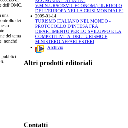
ECONOMIA ITALIANA -
ale dell’OMC.
V.MIN.URSO(SVIL.ECONOM.):"IL RUOLO
DELL'EUROPA NELLA CRISI MONDIALE"
i una
2009-01-14
ontrollo dei
TURISMO ITALIANO NEL MONDO -
questo
PROTOCOLLO D'INTESA FRA
nto
DIPARTIMENTO PER LO SVILUPPO E LA
one del tema
COMPETITIVITA' DEL TURISMO E
rse, nonché
MINISTERO AFFARI ESTERI
|
Archivio
i pubblici
Altri prodotti editoriali
26-
Contatti