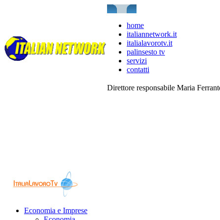
home
italiannetwork.it
italialavorotv.it
palinsesto tv
servizi
contatti
Direttore responsabile Maria Ferran
Economia e Imprese
Economia