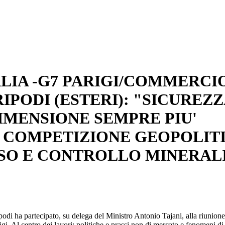
LIA -G7 PARIGI/COMMERCI
IPODI (ESTERI): "SICUREZZ
MENSIONE SEMPRE PIU'
 COMPETIZIONE GEOPOLIT
SO E CONTROLLO MINERAL
ipodi ha partecipato, su delega del Ministro Antonio Tajani, alla riunion
gi. Al centro dei lavori: politiche e prassi non di mercato e fenomeni di