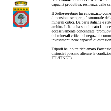
capacità produttiva, resilienza delle c
Il Sottosegretario ha evidenziato come
dimensione sempre più strutturale della
minerali critici. Da parte italiana è st
ambito. L’Italia ha sottolineato la ne
eccessivamente concentrate, promuoven
dei minerali critici nei negoziati comme
investimenti nelle capacità di estrazion
Tripodi ha inoltre richiamato l’attenzi
distorsivi possano alterare le condizi
ITL/ITNET)