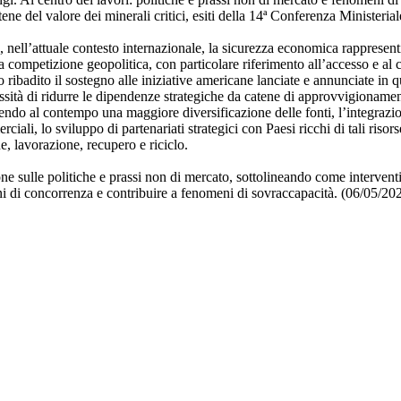
atene del valore dei minerali critici, esiti della 14ª Conferenza Ministeri
, nell’attuale contesto internazionale, la sicurezza economica rappresent
 competizione geopolitica, con particolare riferimento all’accesso e al c
ato ribadito il sostegno alle iniziative americane lanciate e annunciate in 
cessità di ridurre le dipendenze strategiche da catene di approvvigioname
do al contempo una maggiore diversificazione delle fonti, l’integrazi
rciali, lo sviluppo di partenariati strategici con Paesi ricchi di tali riso
e, lavorazione, recupero e riciclo.
one sulle politiche e prassi non di mercato, sottolineando come intervent
oni di concorrenza e contribuire a fenomeni di sovraccapacità. (06/05/20