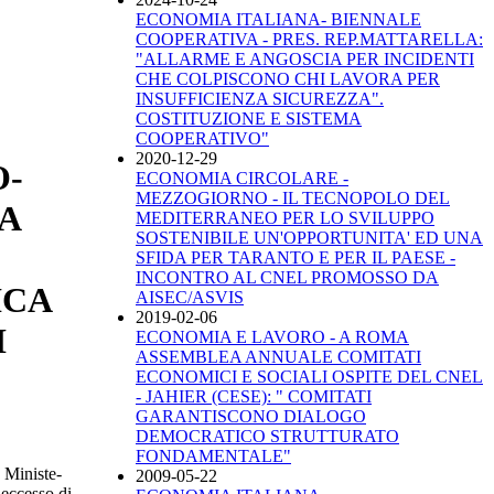
ECONOMIA ITALIANA- BIENNALE
COOPERATIVA - PRES. REP.MATTARELLA:
"ALLARME E ANGOSCIA PER INCIDENTI
CHE COLPISCONO CHI LAVORA PER
INSUFFICIENZA SICUREZZA".
COSTITUZIONE E SISTEMA
COOPERATIVO"
2020-12-29
O-
ECONOMIA CIRCOLARE -
MEZZOGIORNO - IL TECNOPOLO DEL
A
MEDITERRANEO PER LO SVILUPPO
SOSTENIBILE UN'OPPORTUNITA' ED UNA
SFIDA PER TARANTO E PER IL PAESE -
INCONTRO AL CNEL PROMOSSO DA
ICA
AISEC/ASVIS
2019-02-06
I
ECONOMIA E LAVORO - A ROMA
ASSEMBLEA ANNUALE COMITATI
ECONOMICI E SOCIALI OSPITE DEL CNEL
- JAHIER (CESE): " COMITATI
GARANTISCONO DIALOGO
DEMOCRATICO STRUTTURATO
FONDAMENTALE"
e Ministe-
2009-05-22
 eccesso di