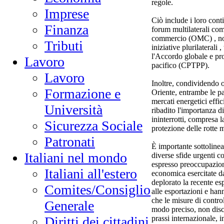
regole.
Imprese
Ciò include i loro conti
Finanza
forum multilaterali co
commercio (OMC) , non
Tributi
iniziative plurilaterali 
l'Accordo globale e pro
Lavoro
pacifico (CPTPP).
Lavoro
Inoltre, condividendo o
Formazione e
Oriente, entrambe le pa
mercati energetici effic
Università
ribadito l'importanza di
ininterrotti, compresa l
Sicurezza Sociale
protezione delle rotte m
Patronati
È importante sottolinea
Italiani nel mondo
diverse sfide urgenti 
espresso preoccupazione
Italiani all'estero
economica esercitate da
deplorato la recente esp
Comites/Consiglio
alle esportazioni e han
che le misure di control
Generale
modo preciso, non discr
prassi internazionale, 
Diritti dei cittadini