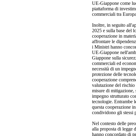
UE-Giappone come luog
piattaforma di investim
commerciali tra Europ
Inoltre, in seguito all'a
2025 e sulla base del 
cooperazione in materi
affrontare le dipendenze
i Ministri hanno conco
UE-Giappone nell'ambi
Giappone sulla sicurez
commerciali ed economi
necessità di un impegno
protezione delle tecnol
cooperazione comprende
valutazione del rischio
misure di mitigazione, 
impegno strutturato con 
tecnologie. Entrambe l
questa cooperazione in 
condividono gli stessi p
Nel contesto delle pre
alla proposta di legge d
hanno concordato di pr