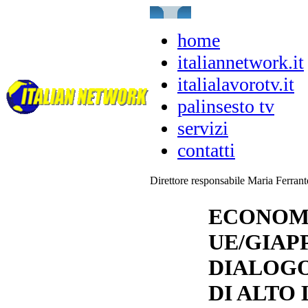
home
italiannetwork.it
italialavorotv.it
palinsesto tv
servizi
contatti
Direttore responsabile Maria Ferran
ECONOMI
UE/GIAPP
DIALOG
DI ALTO