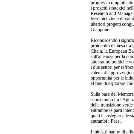
progressi compiuti attr
i progetti strategici
Research and Manageme
loro intenzione di valut
ulteriori progetti congiu
Giappone.
Riconoscendo i signific
protocollo d'intesa tra
Chain, la European B
sull'alleanza per la co
attueranno politiche vo
i due settori per raffor
catena di approvvigion
opportunità per le indus
al fine di esplorare con
Sulla base del Memora
scorso anno tra l'Agen
della transizione ver
entrambe le parti inten
quali il sostegno alle 
entrambi i Paesi.
I ministri hanno ribadit