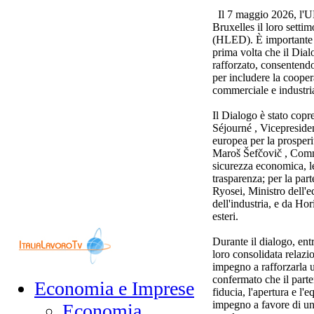
Il 7 maggio 2026, l'U
Bruxelles il loro setti
(HLED). È importante s
prima volta che il Dial
rafforzato, consentendo
per includere la cooper
commerciale e industria
Il Dialogo è stato copr
Séjourné , Vicepreside
europea per la prosperit
Maroš Šefčovič , Comm
sicurezza economica, le 
trasparenza; per la pa
Ryosei, Ministro dell'
dell'industria, e da Hor
esteri.
Durante il dialogo, ent
loro consolidata relazio
impegno a rafforzarla 
confermato che il part
Economia e Imprese
fiducia, l'apertura e l'
impegno a favore di un 
Economia