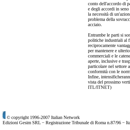
conto dell'accordo di
e degli accordi in sen
la necessità di un'azion
problema della sovracc
acciaio.
Entrambe le parti si so
politiche industriali al
reciprocamente vantagg
per mantenere e ulterio
commerciali e le caten
aperte, inclusive e tras
particolare nel settore 
conformità con le norm
Infine, intensificheran
vista del prossimo ver
ITL/ITNET)
© copyright 1996-2007 Italian Network
Edizioni Gesim SRL − Registrazione Tribunale di Roma n.87/96 − It