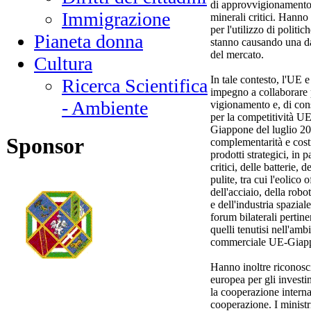
di approvvigionamento s
Immigrazione
minerali critici. Hanno
per l'utilizzo di politi
Pianeta donna
stanno causando una da
del mercato.
Cultura
In tale contesto, l'UE 
Ricerca Scientifica
impegno a collaborare p
- Ambiente
vigionamento e, di con
per la competitività UE
Giappone del luglio 202
Sponsor
complementarità e costr
prodotti strategici, in p
critici, delle batterie, 
pulite, tra cui l'eolico 
dell'acciaio, della robo
e dell'industria spazial
forum bilaterali pertin
quelli tenutisi nell'amb
commerciale UE-Giap
Hanno inoltre riconosci
europea per gli invest
la cooperazione interna
cooperazione. I minist