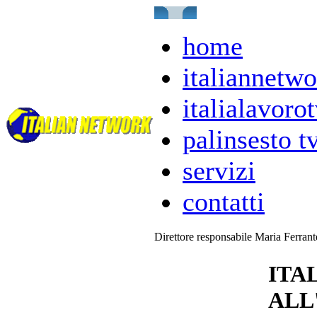
home
italiannetwo
italialavorot
palinsesto t
servizi
contatti
Direttore responsabile Maria Ferran
ITA
ALL