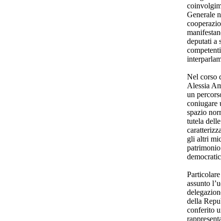
coinvolgim
Generale ne
cooperazio
manifestan
deputati a 
competenti
interparla
Nel corso 
Alessia Am
un percors
coniugare 
spazio nor
tutela delle
caratteriz
gli altri m
patrimonio 
democratic
Particolare
assunto l’u
delegazion
della Repu
conferito u
rappresenta