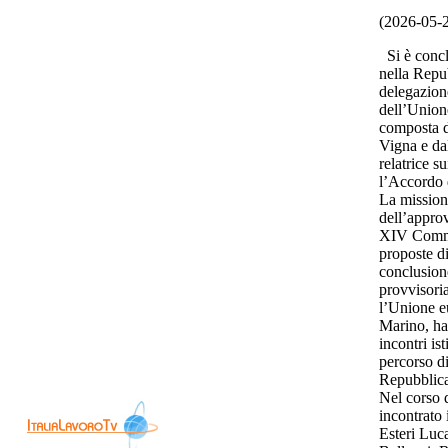
(2026-05-
Si è conclu
nella Repu
delegazion
dell’Union
composta d
Vigna e da
relatrice s
l’Accordo 
La mission
dell’approv
XIV Commis
proposte di
conclusione
provvisori
l’Unione e
Marino, ha 
incontri ist
percorso d
Repubblic
Nel corso d
incontrato 
Esteri Luca