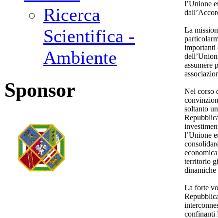
l’Unione e
Ricerca
dall’Accor
La mission
Scientifica -
particolarm
importanti 
Ambiente
dell’Union
assumere p
associazio
Sponsor
Nel corso 
convinzion
soltanto u
Repubblica
investiment
l’Unione eu
consolidare
economica, 
territorio 
dinamiche 
La forte vo
Repubblica
interconnes
confinant