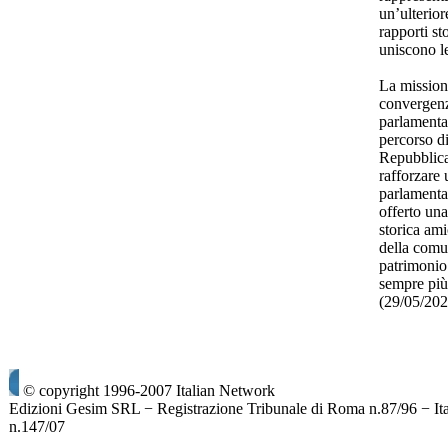
un’ulterior
rapporti sto
uniscono l
La mission
convergenza
parlamentar
percorso d
Repubblica
rafforzare 
parlamenta
offerto una
storica ami
della comun
patrimonio 
sempre più
(29/05/20
© copyright 1996-2007 Italian Network
Edizioni Gesim SRL − Registrazione Tribunale di Roma n.87/96 − It
n.147/07