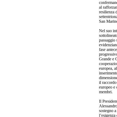
confermano
al rafforza
resilienza 
settentrion
San Marino,
Nel suo int
sottolinea
passaggio 
evidenziand
fase antece
progressiv
Grande e G
cooperazio
europea, al
inseriment
dimensione
il raccordo
europeo e c
membri.
Il Preside
Alessandro
sostegno a
l’esigenza 