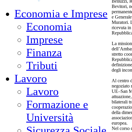
Belluzzi, 
Bevitori, 
Economia e Imprese
permanente
e Generale
Muratori. L
Economia
ricevuta i
Repubblica
Imprese
La missione
dell’Ambas
Finanza
stretto coo
Repubblica
Tributi
definizione
degli incon
Lavoro
Al centro d
negoziato 
Lavoro
UE–San Mar
attuazione,
Formazione e
bilaterali t
cooperazio
della dime
Università
associazio
europea.
Sicurezza Sociale
Nel corso d