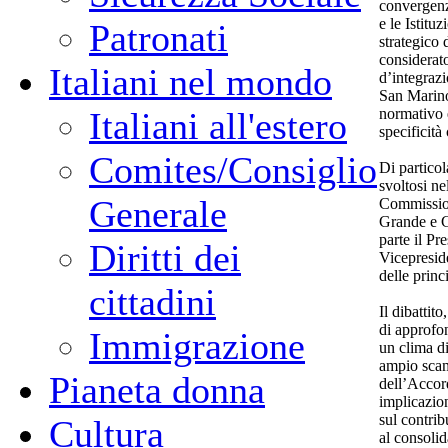
convergenza
e le Istitu
Patronati
strategico 
considerat
Italiani nel mondo
d’integraz
San Marino
normativo e
Italiani all'estero
specificità
Comites/Consiglio
Di particol
svoltosi ne
Generale
Commission
Grande e G
parte il Pr
Diritti dei
Vicepresid
delle princ
cittadini
Il dibattito
di approfon
Immigrazione
un clima di
ampio scam
Pianeta donna
dell’Accord
implicazio
sul contrib
Cultura
al consoli