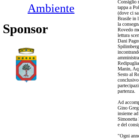
Consiglio r
Ambiente
tappa a Po
(dove ci sa
Brasile in 
la consegna
Sponsor
Rovedo ment
lettura sc
Dani Pagnuc
Spilimberg
incontrando
amministrat
Redipuglia,
Manin, Aqu
Sesto al R
conclusivo
partecipaz
partenza.
Ad accompa
Gino Grego
insieme ad
Simonetta 
e del consi
"Ogni anno