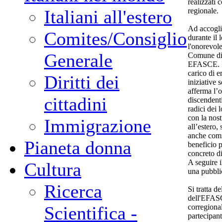
realizzati
regionale.
Italiani all'estero
Ad accogli
Comites/Consiglio
durante il 
l'onorevol
Generale
Comune di 
EFASCE. Lo
carico di 
Diritti dei
iniziative
afferma l’
cittadini
discendenti
radici dei 
con la nost
Immigrazione
all’estero,
anche comm
Pianeta donna
beneficio 
concreto di
A seguire 
Cultura
una pubblic
Ricerca
Si tratta de
dell'EFASC
corregional
Scientifica -
partecipant