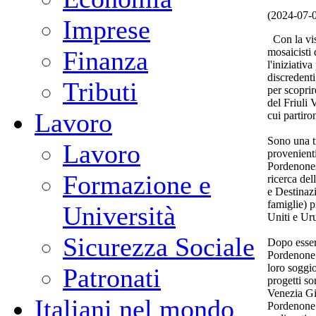
(2024-07-
Imprese
Con la vis
mosaicisti 
Finanza
l'iniziati
discredent
Tributi
per scoprir
del Friuli 
Lavoro
cui partiro
Sono una tr
Lavoro
provenient
Pordenones
Formazione e
ricerca del
e Destinazi
famiglie) p
Università
Uniti e Ur
Sicurezza Sociale
Dopo essersi
Pordenone 
loro soggio
Patronati
progetti so
Venezia Gi
Italiani nel mondo
Pordenone 