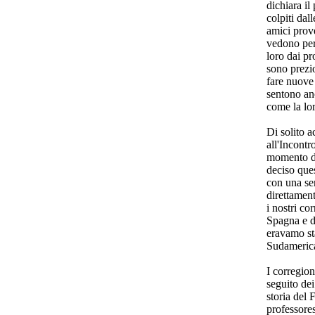
dichiara il
colpiti dal
amici prove
vedono per 
loro dai pr
sono prezio
fare nuove 
sentono anc
come la lor
Di solito 
all'Incontr
momento di
deciso ques
con una se
direttament
i nostri co
Spagna e d
eravamo st
Sudamerica
I corregion
seguito dei
storia del 
professore