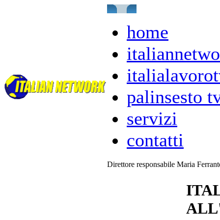
home
italiannetwo
italialavorot
palinsesto t
servizi
contatti
Direttore responsabile Maria Ferran
ITA
ALL