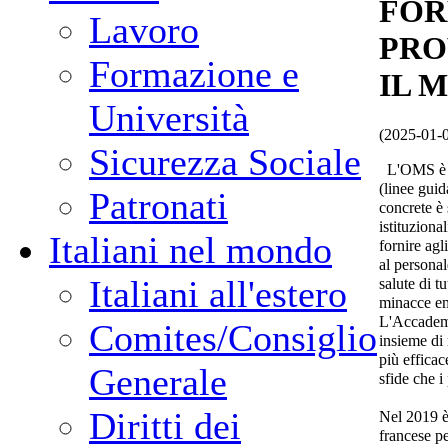
FOR
Lavoro
PRO
Formazione e
IL 
Università
(2025-01-
Sicurezza Sociale
L'OMS è no
(linee guid
Patronati
concrete è
istituzion
Italiani nel mondo
fornire agli
al persona
Italiani all'estero
salute di t
minacce em
L'Accademia
Comites/Consiglio
insieme di
più efficace
Generale
sfide che i
Diritti dei
Nel 2019 è 
francese p