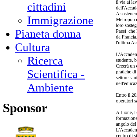
il via ai l
cittadini
dell'Acca
A sostener
Immigrazione
Metropoli d
loro sosteg
Pianeta donna
Paesi che 
da Francia
l'ultima A
Cultura
L'Accademia
Ricerca
studente, b
Creerà un 
Scientifica -
pratiche d
settore san
nell'educaz
Ambiente
Entro il 20
operatori s
Sponsor
A Lione, l
formazione 
angolo de
L'Accademi
centro di s