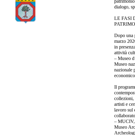
patrimonio 
dialogo, s
LE FASI
PATRIM
Dopo una p
marzo 2026
in presenza
attività cu
– Museo d
Museo nazi
nazionale p
economico 
Il program
contempora
collezioni,
artisti e c
lavoro sul 
collaborato
– MUCIV, M
Museo Arc
Archeolog