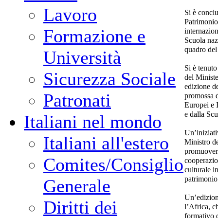
Lavoro
Si è conclu
Patrimonio
Formazione e
internazion
Scuola nazi
quadro del 
Università
Si è tenut
Sicurezza Sociale
del Ministe
edizione d
Patronati
promossa d
Europei e I
e dalla Scu
Italiani nel mondo
Un’iniziati
Italiani all'estero
Ministro de
promuovere
Comites/Consiglio
cooperazion
culturale i
patrimonio 
Generale
Un’edizion
Diritti dei
l’Africa, c
formativo d