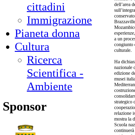
cittadini
dell’area d
sull’integr
conservator
Immigrazione
Brazzavill
Mozambico,
Pianeta donna
esperienze
a un proce
Cultura
congiunto d
culturale.
Ricerca
Ha dichiar
nazionale d
Scientifica -
edizione de
musei itali
Ambiente
Mediterran
costruzione
consolidar
strategico 
Sponsor
cooperazion
relazione i
mostra la d
Scuola nazi
continuerà