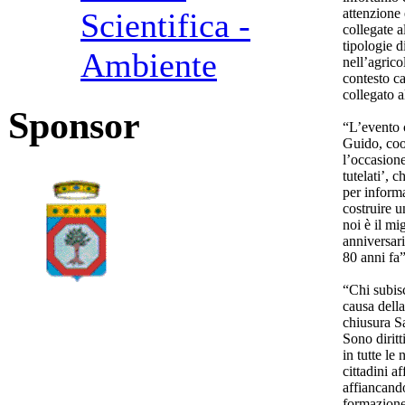
attenzione 
Scientifica -
collegate a
tipologie d
Ambiente
nell’agrico
contesto c
collegato al
Sponsor
“L’evento 
Guido, coo
l’occasione
tutelati’, 
per informa
costruire u
noi è il m
anniversari
80 anni fa”
“Chi subisc
causa della
chiusura Sa
Sono diritt
in tutte le
cittadini a
affiancando
formazione