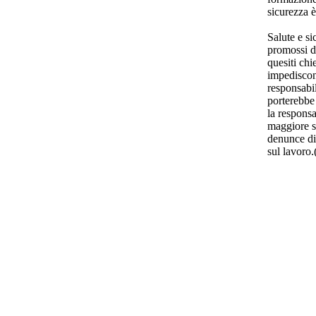
sicurezza è
Salute e s
promossi da
quesiti chi
impediscono
responsabil
porterebbe
la respons
maggiore s
denunce di
sul lavor