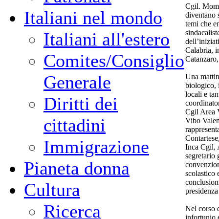
Cgil. Momen
Italiani nel mondo
diventano s
temi che em
sindacalist
Italiani all'estero
dell’inizia
Calabria, 
Comites/Consiglio
Catanzaro,
Generale
Una mattina
biologico, 
locali e ta
Diritti dei
coordinator
Cgil Area 
cittadini
Vibo Valent
rappresent
Contartese
Immigrazione
Inca Cgil,
segretario
Pianeta donna
convenzion
scolastico 
conclusioni
Cultura
presidenza 
Ricerca
Nel corso d
infortunio 